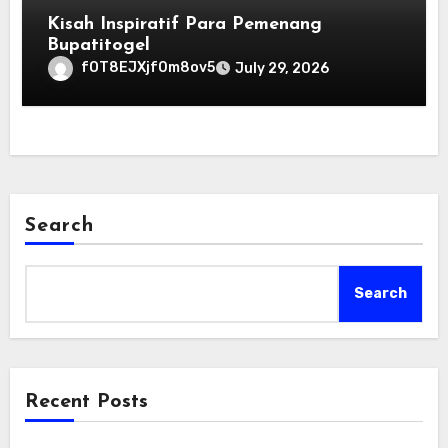
Kisah Inspiratif Para Pemenang
Bupatitogel
fOT8EJXjf0m8ov5
July 29, 2026
Search
Search
Recent Posts