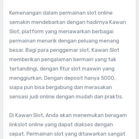
Kemenangan dalam permainan slot online
semakin mendebarkan dengan hadirnya Kawan
Slot, platform yang menawarkan berbagai
permainan menarik dengan peluang menang
besar. Bagi para penggemar slot, Kawan Slot
memberikan pengalaman bermain yang tak
tertandingi, dengan fitur slot maxwin yang
menggiurkan. Dengan deposit hanya 5000,
siapa pun bisa bergabung dan merasakan
sensasi judi online dengan mudah dan praktis.
Di Kawan Slot, Anda akan menemukan beragam
linkslot online yang dapat diakses dengan
cepat. Permainan slot yang ditawarkan sangat