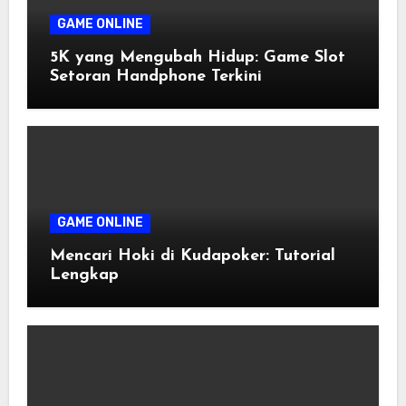
GAME ONLINE
5K yang Mengubah Hidup: Game Slot
Setoran Handphone Terkini
GAME ONLINE
Mencari Hoki di Kudapoker: Tutorial
Lengkap