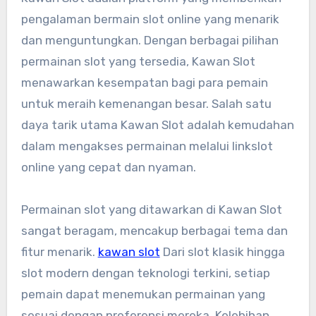
pengalaman bermain slot online yang menarik
dan menguntungkan. Dengan berbagai pilihan
permainan slot yang tersedia, Kawan Slot
menawarkan kesempatan bagi para pemain
untuk meraih kemenangan besar. Salah satu
daya tarik utama Kawan Slot adalah kemudahan
dalam mengakses permainan melalui linkslot
online yang cepat dan nyaman.
Permainan slot yang ditawarkan di Kawan Slot
sangat beragam, mencakup berbagai tema dan
fitur menarik.
kawan slot
Dari slot klasik hingga
slot modern dengan teknologi terkini, setiap
pemain dapat menemukan permainan yang
sesuai dengan preferensi mereka. Kelebihan