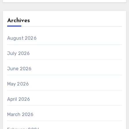
Archives
August 2026
July 2026
June 2026
May 2026
April 2026
March 2026