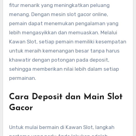
fitur menarik yang meningkatkan peluang
menang. Dengan mesin slot gacor online,
pemain dapat menemukan pengalaman yang
lebih mengasyikkan dan memuaskan. Melalui
Kawan Slot, setiap pemain memiliki kesempatan
untuk meraih kemenangan besar tanpa harus
khawatir dengan potongan pada deposit,
sehingga memberikan nilai lebih dalam setiap
permainan.
Cara Deposit dan Main Slot
Gacor
Untuk mulai bermain di Kawan Slot, langkah