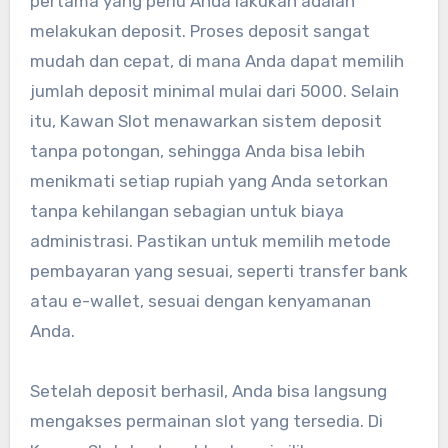
pertama yang perlu Anda lakukan adalah
melakukan deposit. Proses deposit sangat
mudah dan cepat, di mana Anda dapat memilih
jumlah deposit minimal mulai dari 5000. Selain
itu, Kawan Slot menawarkan sistem deposit
tanpa potongan, sehingga Anda bisa lebih
menikmati setiap rupiah yang Anda setorkan
tanpa kehilangan sebagian untuk biaya
administrasi. Pastikan untuk memilih metode
pembayaran yang sesuai, seperti transfer bank
atau e-wallet, sesuai dengan kenyamanan
Anda.
Setelah deposit berhasil, Anda bisa langsung
mengakses permainan slot yang tersedia. Di