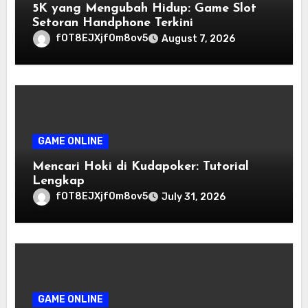
5K yang Mengubah Hidup: Game Slot
Setoran Handphone Terkini
fOT8EJXjf0m8ov5
August 7, 2026
GAME ONLINE
Mencari Hoki di Kudapoker: Tutorial
Lengkap
fOT8EJXjf0m8ov5
July 31, 2026
GAME ONLINE