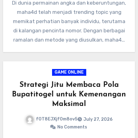
Di dunia permainan angka dan keberuntungan,
maha4d telah menjadi trending topic yang
memikat perhatian banyak individu, terutama
di kalangan pencinta nomor. Dengan berbagai
ramalan dan metode yang diusulkan, maha4d
memberikan…
GAME ONLINE
Strategi Jitu Membaca Pola
Bupatitogel untuk Kemenangan
Maksimal
fOT8EJXjf0m8ov5
July 27, 2026
No Comments