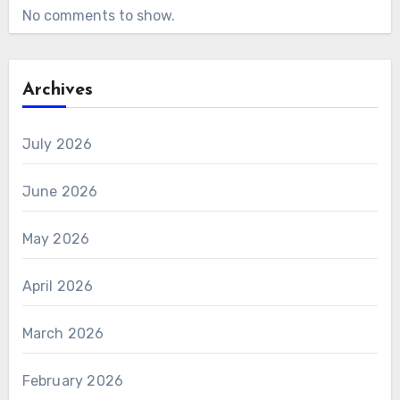
No comments to show.
Archives
July 2026
June 2026
May 2026
April 2026
March 2026
February 2026