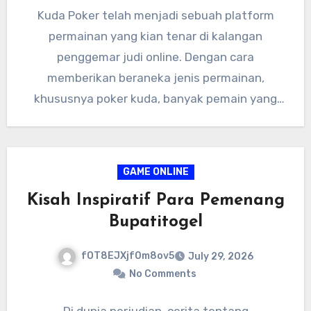
Kuda Poker telah menjadi sebuah platform
permainan yang kian tenar di kalangan
penggemar judi online. Dengan cara
memberikan beraneka jenis permainan,
khususnya poker kuda, banyak pemain yang
mencari kesempatan untuk…
GAME ONLINE
Kisah Inspiratif Para Pemenang
Bupatitogel
fOT8EJXjf0m8ov5
July 29, 2026
No Comments
Di dunia perjudian, cerita tentang