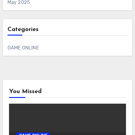
May 2025
Categories
GAME ONLINE
You Missed