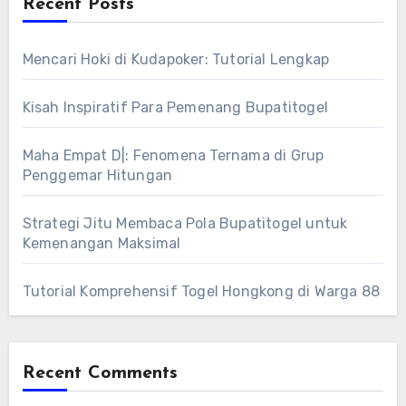
Recent Posts
Mencari Hoki di Kudapoker: Tutorial Lengkap
Kisah Inspiratif Para Pemenang Bupatitogel
Maha Empat D|: Fenomena Ternama di Grup
Penggemar Hitungan
Strategi Jitu Membaca Pola Bupatitogel untuk
Kemenangan Maksimal
Tutorial Komprehensif Togel Hongkong di Warga 88
Recent Comments