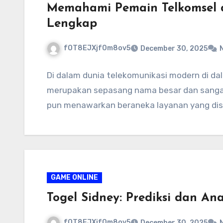
Memahami Pemain Telkomsel 
Lengkap
fOT8EJXjf0m8ov5
December 30, 2025
Di dalam dunia telekomunikasi modern di da
merupakan sepasang nama besar dan sangat
pun menawarkan beraneka layanan yang di
GAME ONLINE
Togel Sidney: Prediksi dan Ana
fOT8EJXjf0m8ov5
December 30, 2025