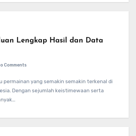
uan Lengkap Hasil dan Data
o Comments
u permainan yang semakin semakin terkenal di
onesia. Dengan sejumlah keistimewaan serta
banyak…