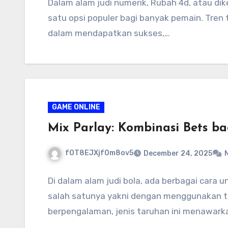
Dalam alam judi numerik, Rubah 4d, atau di
satu opsi populer bagi banyak pemain. Tren
dalam mendapatkan sukses,…
GAME ONLINE
Mix Parlay: Kombinasi Bets ba
fOT8EJXjf0m8ov5
December 24, 2025
Di dalam alam judi bola, ada berbagai car
salah satunya yakni dengan menggunakan te
berpengalaman, jenis taruhan ini menawark