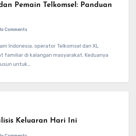
dan Pemain Telkomsel: Panduan
No Comments
lam Indonesia, operator Telkomsel dan XL
 familiar di kalangan masyarakat. Keduanya
susun untuk…
lisis Keluaran Hari Ini
No Comments