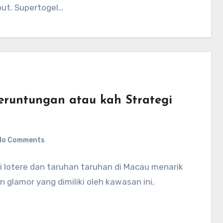
but. Supertogel…
eruntungan atau kah Strategi
No Comments
i lotere dan taruhan taruhan di Macau menarik
lamor yang dimiliki oleh kawasan ini,