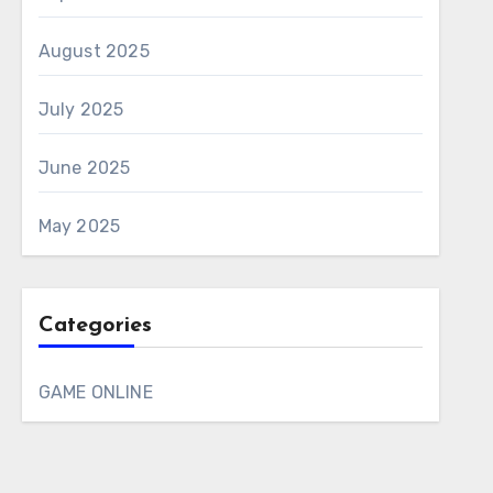
August 2025
July 2025
June 2025
May 2025
Categories
GAME ONLINE