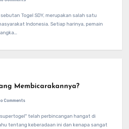
n sebutan Togel SDY, merupakan salah satu
asyarakat Indonesia. Setiap harinya, pemain
 angka…
rang Membicarakannya?
o Comments
"supertogel" telah perbincangan hangat di
tahu tentang keberadaan ini dan kenapa sangat