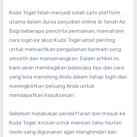
Kuda Togel telah menjadi salah satu platform
utama dalam dunia perjudian online di Tanah Air.
Bagi beberapa pencinta permainan, memahami
cara login ke akun Kuda Togel amat penting
untuk memastikan pengalaman bermain yang
smooth dan menyenangkan. Dalam artikel ini,
kami akan membagikan beberapa tips dan cara
yang bisa menolong Anda dalam tahap login dan
meningkatkan peluang Anda untuk
mendapatkan kesuksesan.
Sebelum melakukan pendaftaran dan masuk ke
Kuda Togel, krusial untuk mencari tahu tautan
resmi yang digunakan agar menghindari dari