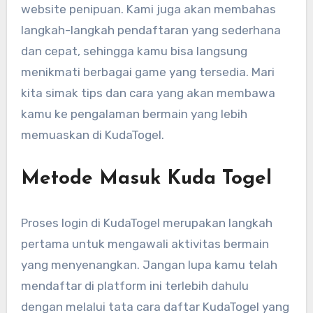
website penipuan. Kami juga akan membahas
langkah-langkah pendaftaran yang sederhana
dan cepat, sehingga kamu bisa langsung
menikmati berbagai game yang tersedia. Mari
kita simak tips dan cara yang akan membawa
kamu ke pengalaman bermain yang lebih
memuaskan di KudaTogel.
Metode Masuk Kuda Togel
Proses login di KudaTogel merupakan langkah
pertama untuk mengawali aktivitas bermain
yang menyenangkan. Jangan lupa kamu telah
mendaftar di platform ini terlebih dahulu
dengan melalui tata cara daftar KudaTogel yang