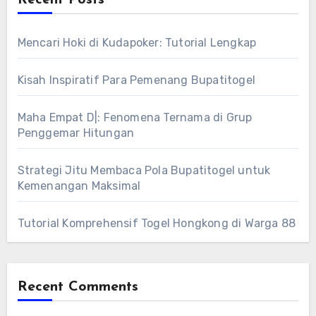
Recent Posts
Mencari Hoki di Kudapoker: Tutorial Lengkap
Kisah Inspiratif Para Pemenang Bupatitogel
Maha Empat D|: Fenomena Ternama di Grup
Penggemar Hitungan
Strategi Jitu Membaca Pola Bupatitogel untuk
Kemenangan Maksimal
Tutorial Komprehensif Togel Hongkong di Warga 88
Recent Comments