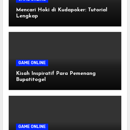
Mencari Hoki di Kudapoker: Tutorial
Lengkap
GAME ONLINE
Kisah Inspiratif Para Pemenang
Bupatitogel
GAME ONLINE