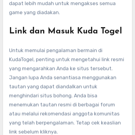
dapat lebih mudah untuk mengakses semua
game yang diadakan.
Link dan Masuk Kuda Togel
Untuk memulai pengalaman bermain di
KudaTogel, penting untuk mengetahui link resmi
yang mengarahkan Anda ke situs tersebut.
Jangan lupa Anda senantiasa menggunakan
tautan yang dapat diandalkan untuk
menghindari situs bohong. Anda bisa
menemukan tautan resmi di berbagai forum
atau melalui rekomendasi anggota komunitas
yang telah berpengalaman. Tetap cek keaslian
link sebelum kliknya.