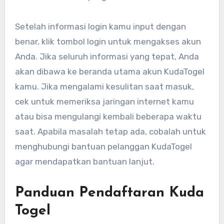
Setelah informasi login kamu input dengan
benar, klik tombol login untuk mengakses akun
Anda. Jika seluruh informasi yang tepat, Anda
akan dibawa ke beranda utama akun KudaTogel
kamu. Jika mengalami kesulitan saat masuk,
cek untuk memeriksa jaringan internet kamu
atau bisa mengulangi kembali beberapa waktu
saat. Apabila masalah tetap ada, cobalah untuk
menghubungi bantuan pelanggan KudaTogel
agar mendapatkan bantuan lanjut.
Panduan Pendaftaran Kuda
Togel