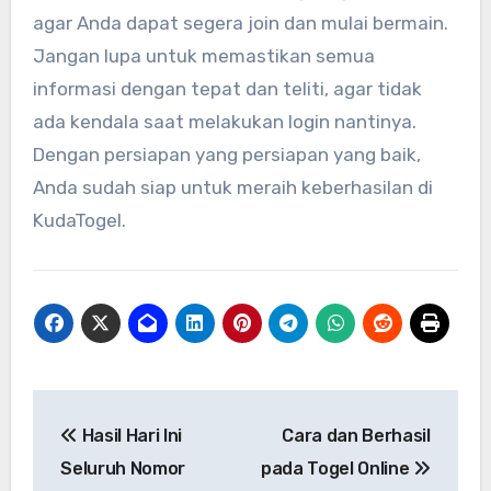
agar Anda dapat segera join dan mulai bermain.
Jangan lupa untuk memastikan semua
informasi dengan tepat dan teliti, agar tidak
ada kendala saat melakukan login nantinya.
Dengan persiapan yang persiapan yang baik,
Anda sudah siap untuk meraih keberhasilan di
KudaTogel.
Post
Hasil Hari Ini
Cara dan Berhasil
navigation
Seluruh Nomor
pada Togel Online