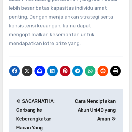
lebih besar batas kapasitas individu amat
penting. Dengan menjalankan strategi serta
konsistensi keuangan, kamu dapat
mengoptimalkan kesempatan untuk
mendapatkan lotre prize yang.
Post
SAGARMATHA:
Cara Menciptakan
navigation
Gerbang ke
Akun Uni4D yang
Keberangkatan
Aman
Macao Yang