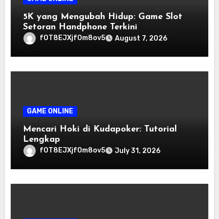
5K yang Mengubah Hidup: Game Slot
Setoran Handphone Terkini
fOT8EJXjf0m8ov5
August 7, 2026
GAME ONLINE
Mencari Hoki di Kudapoker: Tutorial
Lengkap
fOT8EJXjf0m8ov5
July 31, 2026