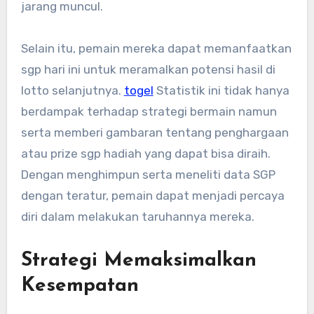
jarang muncul.
Selain itu, pemain mereka dapat memanfaatkan
sgp hari ini untuk meramalkan potensi hasil di
lotto selanjutnya.
togel
Statistik ini tidak hanya
berdampak terhadap strategi bermain namun
serta memberi gambaran tentang penghargaan
atau prize sgp hadiah yang dapat bisa diraih.
Dengan menghimpun serta meneliti data SGP
dengan teratur, pemain dapat menjadi percaya
diri dalam melakukan taruhannya mereka.
Strategi Memaksimalkan
Kesempatan