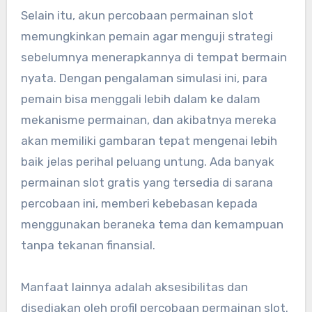
Selain itu, akun percobaan permainan slot
memungkinkan pemain agar menguji strategi
sebelumnya menerapkannya di tempat bermain
nyata. Dengan pengalaman simulasi ini, para
pemain bisa menggali lebih dalam ke dalam
mekanisme permainan, dan akibatnya mereka
akan memiliki gambaran tepat mengenai lebih
baik jelas perihal peluang untung. Ada banyak
permainan slot gratis yang tersedia di sarana
percobaan ini, memberi kebebasan kepada
menggunakan beraneka tema dan kemampuan
tanpa tekanan finansial.
Manfaat lainnya adalah aksesibilitas dan
disediakan oleh profil percobaan permainan slot.