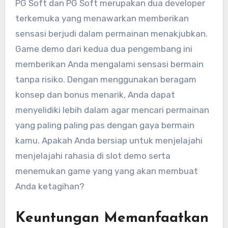
PG Soft dan PG Soft merupakan dua developer
terkemuka yang menawarkan memberikan
sensasi berjudi dalam permainan menakjubkan.
Game demo dari kedua dua pengembang ini
memberikan Anda mengalami sensasi bermain
tanpa risiko. Dengan menggunakan beragam
konsep dan bonus menarik, Anda dapat
menyelidiki lebih dalam agar mencari permainan
yang paling paling pas dengan gaya bermain
kamu. Apakah Anda bersiap untuk menjelajahi
menjelajahi rahasia di slot demo serta
menemukan game yang yang akan membuat
Anda ketagihan?
Keuntungan Memanfaatkan