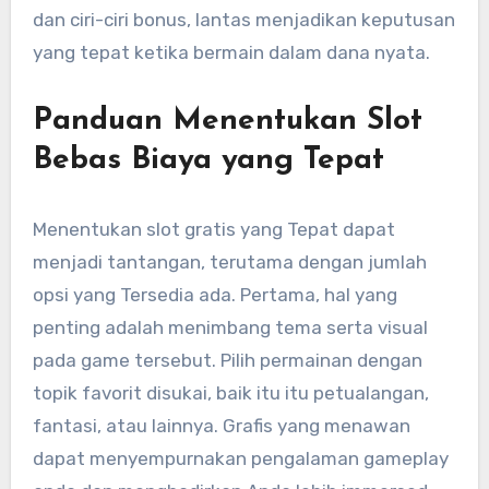
dan ciri-ciri bonus, lantas menjadikan keputusan
yang tepat ketika bermain dalam dana nyata.
Panduan Menentukan Slot
Bebas Biaya yang Tepat
Menentukan slot gratis yang Tepat dapat
menjadi tantangan, terutama dengan jumlah
opsi yang Tersedia ada. Pertama, hal yang
penting adalah menimbang tema serta visual
pada game tersebut. Pilih permainan dengan
topik favorit disukai, baik itu itu petualangan,
fantasi, atau lainnya. Grafis yang menawan
dapat menyempurnakan pengalaman gameplay