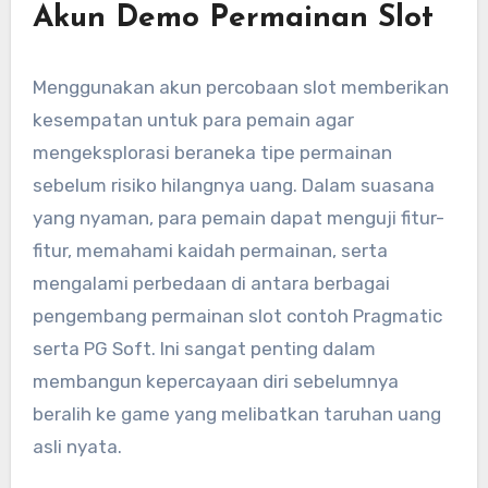
Akun Demo Permainan Slot
Menggunakan akun percobaan slot memberikan
kesempatan untuk para pemain agar
mengeksplorasi beraneka tipe permainan
sebelum risiko hilangnya uang. Dalam suasana
yang nyaman, para pemain dapat menguji fitur-
fitur, memahami kaidah permainan, serta
mengalami perbedaan di antara berbagai
pengembang permainan slot contoh Pragmatic
serta PG Soft. Ini sangat penting dalam
membangun kepercayaan diri sebelumnya
beralih ke game yang melibatkan taruhan uang
asli nyata.