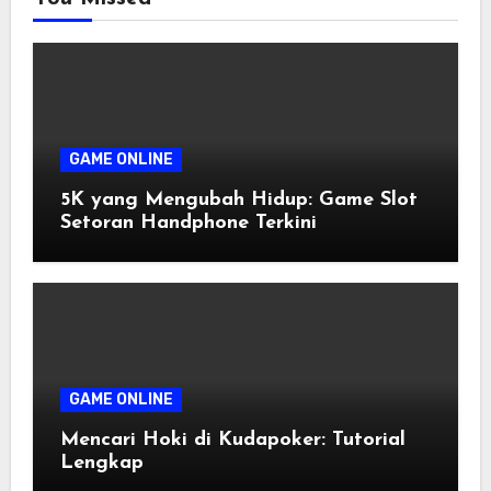
GAME ONLINE
5K yang Mengubah Hidup: Game Slot
Setoran Handphone Terkini
GAME ONLINE
Mencari Hoki di Kudapoker: Tutorial
Lengkap