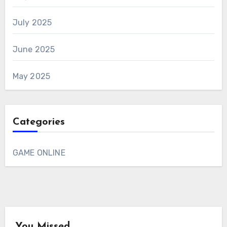
July 2025
June 2025
May 2025
Categories
GAME ONLINE
You Missed