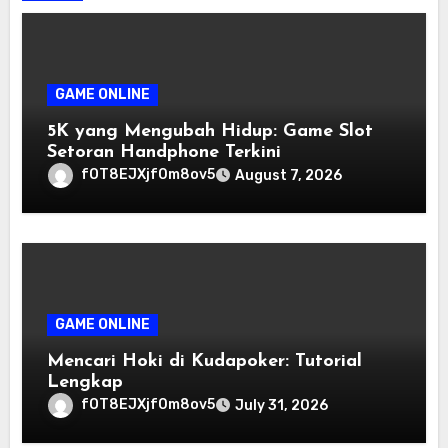
GAME ONLINE
5K yang Mengubah Hidup: Game Slot
Setoran Handphone Terkini
fOT8EJXjf0m8ov5
August 7, 2026
GAME ONLINE
Mencari Hoki di Kudapoker: Tutorial
Lengkap
fOT8EJXjf0m8ov5
July 31, 2026