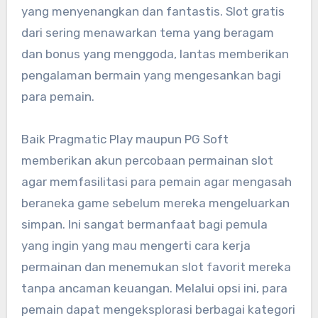
yang menyenangkan dan fantastis. Slot gratis
dari sering menawarkan tema yang beragam
dan bonus yang menggoda, lantas memberikan
pengalaman bermain yang mengesankan bagi
para pemain.
Baik Pragmatic Play maupun PG Soft
memberikan akun percobaan permainan slot
agar memfasilitasi para pemain agar mengasah
beraneka game sebelum mereka mengeluarkan
simpan. Ini sangat bermanfaat bagi pemula
yang ingin yang mau mengerti cara kerja
permainan dan menemukan slot favorit mereka
tanpa ancaman keuangan. Melalui opsi ini, para
pemain dapat mengeksplorasi berbagai kategori