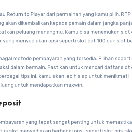
u Return to Player dari permainan yang kamu pilih. RTP
ng akan dikembalikan kepada pemain dalam jangka panj
ingkatkan peluang menangmu. Kamu bisa menemukan slot
k yang menyediakan opsi seperti slot bet 100 dan slot b
agai metode pembayaran yang tersedia. Pilihan seperti
aksi dalam bermain. Pastikan untuk mencari daftar slot 
bagai tips ini, kamu akan lebih siap untuk menikmati
peluang untuk mendapatkan maxwin.
posit
 pembayaran yang tepat sangat penting untuk memastik
 slot menyediakan berbagai opsi, seperti slot qris, slo