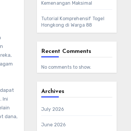
Kemenangan Maksimal
Tutorial Komprehensif Togel
Hongkong di Warga 88
n
an
Recent Comments
reka,
ragam
No comments to show.
 dapat
Archives
 Ini
lain
July 2026
ot dana,
June 2026