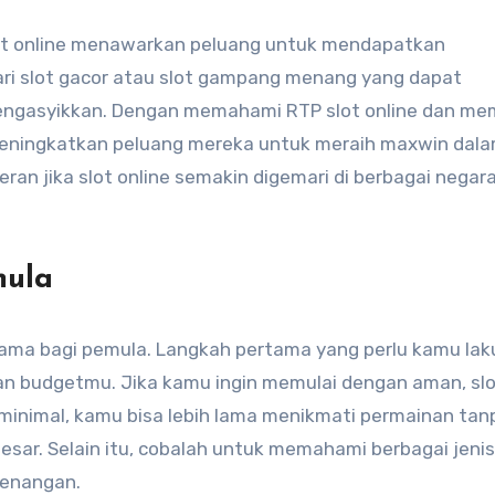
slot online menawarkan peluang untuk mendapatkan
i slot gacor atau slot gampang menang yang dapat
asyikkan. Dengan memahami RTP slot online dan memil
 meningkatkan peluang mereka untuk meraih maxwin dal
ran jika slot online semakin digemari di berbagai negara
mula
tama bagi pemula. Langkah pertama yang perlu kamu la
gan budgetmu. Jika kamu ingin memulai dengan aman, slo
n minimal, kamu bisa lebih lama menikmati permainan tan
sar. Selain itu, cobalah untuk memahami berbagai jenis
menangan.