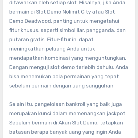
ditawarkan oleh setiap slot. Misalnya, jika Anda
bermain di Slot Demo Nolimit City atau Slot
Demo Deadwood, penting untuk mengetahui
fitur khusus, seperti simbol liar, pengganda, dan
putaran gratis. Fitur-fitur ini dapat
meningkatkan peluang Anda untuk
mendapatkan kombinasi yang menguntungkan.
Dengan menguji slot demo terlebih dahulu, Anda
bisa menemukan pola permainan yang tepat
sebelum bermain dengan uang sungguhan.
Selain itu, pengelolaan bankroll yang baik juga
merupakan kunci dalam memenangkan jackpot.
Sebelum bermain di Akun Slot Demo, tetapkan
batasan berapa banyak uang yang ingin Anda