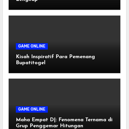
GAME ONLINE
Kisah Inspiratif Para Pemenang
Bupatitogel
GAME ONLINE
Maha Empat D|: Fenomena Ternama di
Grup Penggemar Hitungan