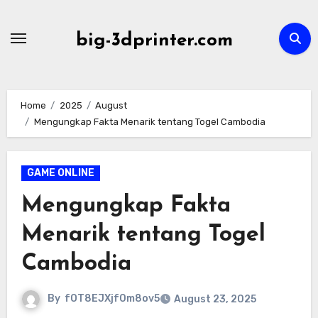
Skip
to
big-3dprinter.com
content
Home
2025
August
Mengungkap Fakta Menarik tentang Togel Cambodia
GAME ONLINE
Mengungkap Fakta
Menarik tentang Togel
Cambodia
By
fOT8EJXjf0m8ov5
August 23, 2025