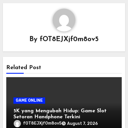
By
fOT8EJXjf0m8ov5
Related Post
GAME ONLINE
5K yang Mengubah Hidup: Game Slot
Setoran Handphone Terkini
fOT8EJXjf0m8ov5
August 7, 2026