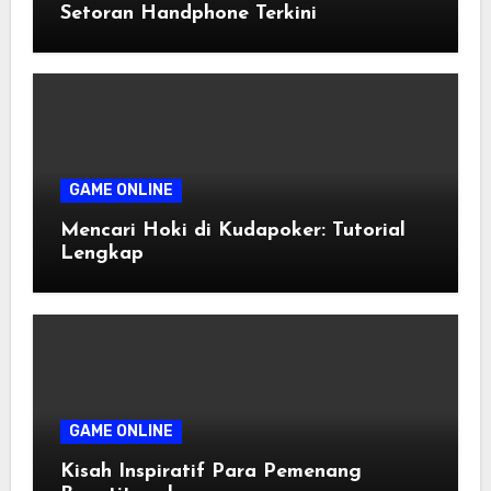
Setoran Handphone Terkini
GAME ONLINE
Mencari Hoki di Kudapoker: Tutorial
Lengkap
GAME ONLINE
Kisah Inspiratif Para Pemenang