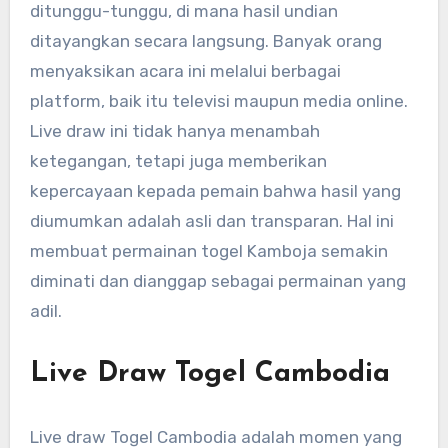
ditunggu-tunggu, di mana hasil undian
ditayangkan secara langsung. Banyak orang
menyaksikan acara ini melalui berbagai
platform, baik itu televisi maupun media online.
Live draw ini tidak hanya menambah
ketegangan, tetapi juga memberikan
kepercayaan kepada pemain bahwa hasil yang
diumumkan adalah asli dan transparan. Hal ini
membuat permainan togel Kamboja semakin
diminati dan dianggap sebagai permainan yang
adil.
Live Draw Togel Cambodia
Live draw Togel Cambodia adalah momen yang