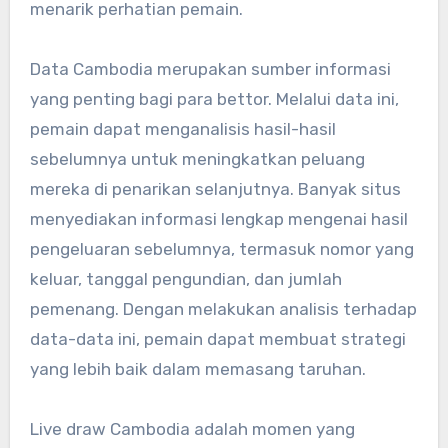
menarik perhatian pemain.
Data Cambodia merupakan sumber informasi
yang penting bagi para bettor. Melalui data ini,
pemain dapat menganalisis hasil-hasil
sebelumnya untuk meningkatkan peluang
mereka di penarikan selanjutnya. Banyak situs
menyediakan informasi lengkap mengenai hasil
pengeluaran sebelumnya, termasuk nomor yang
keluar, tanggal pengundian, dan jumlah
pemenang. Dengan melakukan analisis terhadap
data-data ini, pemain dapat membuat strategi
yang lebih baik dalam memasang taruhan.
Live draw Cambodia adalah momen yang