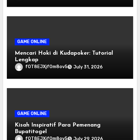
GAME ONLINE
Mencari Hoki di Kudapoker: Tutorial
Lengkap
fOT8EJXjf0m8ov5
July 31, 2026
GAME ONLINE
Kisah Inspiratif Para Pemenang
Bupatitogel
fOT8EJXjf0m8ov5
July 29, 2026