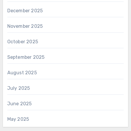
December 2025
November 2025
October 2025
September 2025
August 2025
July 2025
June 2025
May 2025