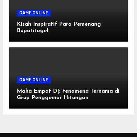
GAME ONLINE
Kisah Inspiratif Para Pemenang
Bupatitogel
GAME ONLINE
Maha Empat D|: Fenomena Ternama di
Grup Penggemar Hitungan