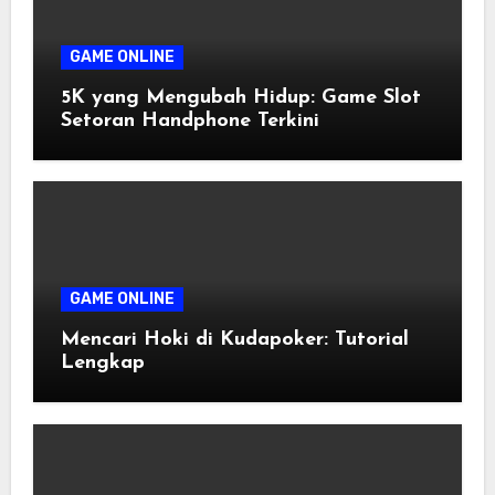
GAME ONLINE
5K yang Mengubah Hidup: Game Slot
Setoran Handphone Terkini
GAME ONLINE
Mencari Hoki di Kudapoker: Tutorial
Lengkap