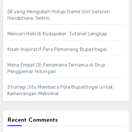
5K yang Mengubah Hidup: Game Slot Setoran
Handphone Terkini
Mencari Hoki di Kudapoker: Tutorial Lengkap
Kisah Inspiratif Para Pemenang Bupatitogel
Maha Empat D|: Fenomena Ternama di Grup
Penggemar Hitungan
Strategi Jitu Membaca Pola Bupatitogel untuk
Kemenangan Maksimal
Recent Comments