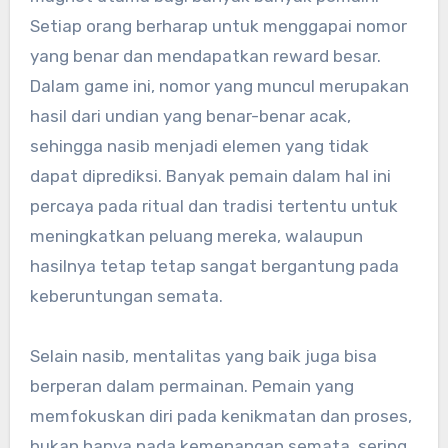
Setiap orang berharap untuk menggapai nomor
yang benar dan mendapatkan reward besar.
Dalam game ini, nomor yang muncul merupakan
hasil dari undian yang benar-benar acak,
sehingga nasib menjadi elemen yang tidak
dapat diprediksi. Banyak pemain dalam hal ini
percaya pada ritual dan tradisi tertentu untuk
meningkatkan peluang mereka, walaupun
hasilnya tetap tetap sangat bergantung pada
keberuntungan semata.
Selain nasib, mentalitas yang baik juga bisa
berperan dalam permainan. Pemain yang
memfokuskan diri pada kenikmatan dan proses,
bukan hanya pada kemenangan semata, sering