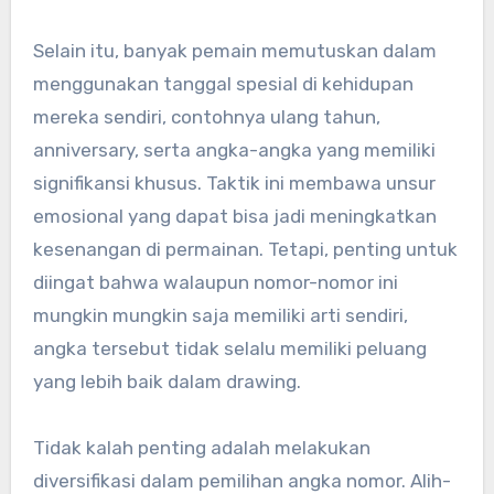
Selain itu, banyak pemain memutuskan dalam
menggunakan tanggal spesial di kehidupan
mereka sendiri, contohnya ulang tahun,
anniversary, serta angka-angka yang memiliki
signifikansi khusus. Taktik ini membawa unsur
emosional yang dapat bisa jadi meningkatkan
kesenangan di permainan. Tetapi, penting untuk
diingat bahwa walaupun nomor-nomor ini
mungkin mungkin saja memiliki arti sendiri,
angka tersebut tidak selalu memiliki peluang
yang lebih baik dalam drawing.
Tidak kalah penting adalah melakukan
diversifikasi dalam pemilihan angka nomor. Alih-