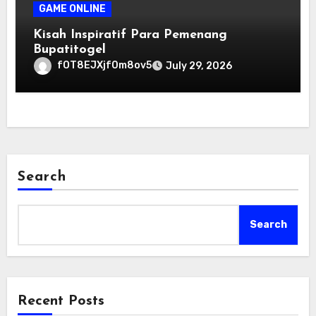
GAME ONLINE
Kisah Inspiratif Para Pemenang
Bupatitogel
fOT8EJXjf0m8ov5
July 29, 2026
Search
Search
Recent Posts