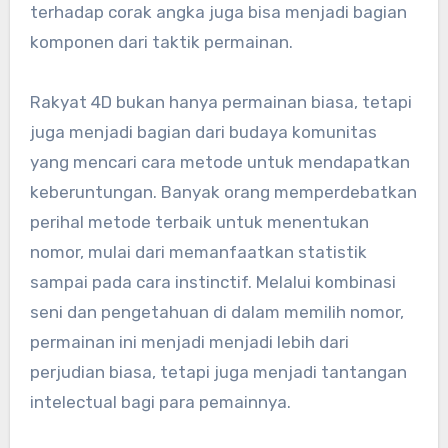
terhadap corak angka juga bisa menjadi bagian
komponen dari taktik permainan.
Rakyat 4D bukan hanya permainan biasa, tetapi
juga menjadi bagian dari budaya komunitas
yang mencari cara metode untuk mendapatkan
keberuntungan. Banyak orang memperdebatkan
perihal metode terbaik untuk menentukan
nomor, mulai dari memanfaatkan statistik
sampai pada cara instinctif. Melalui kombinasi
seni dan pengetahuan di dalam memilih nomor,
permainan ini menjadi menjadi lebih dari
perjudian biasa, tetapi juga menjadi tantangan
intelectual bagi para pemainnya.