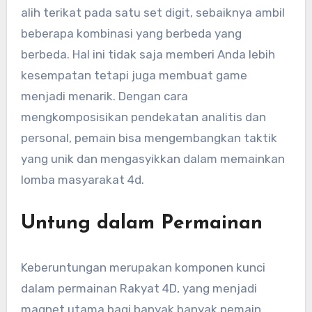
alih terikat pada satu set digit, sebaiknya ambil
beberapa kombinasi yang berbeda yang
berbeda. Hal ini tidak saja memberi Anda lebih
kesempatan tetapi juga membuat game
menjadi menarik. Dengan cara
mengkomposisikan pendekatan analitis dan
personal, pemain bisa mengembangkan taktik
yang unik dan mengasyikkan dalam memainkan
lomba masyarakat 4d.
Untung dalam Permainan
Keberuntungan merupakan komponen kunci
dalam permainan Rakyat 4D, yang menjadi
magnet utama bagi banyak banyak pemain.