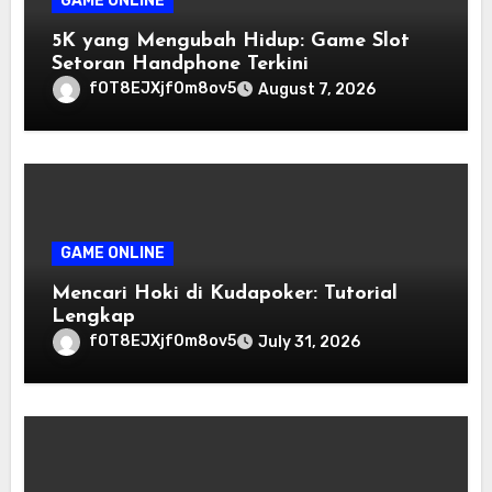
GAME ONLINE
5K yang Mengubah Hidup: Game Slot
Setoran Handphone Terkini
fOT8EJXjf0m8ov5
August 7, 2026
GAME ONLINE
Mencari Hoki di Kudapoker: Tutorial
Lengkap
fOT8EJXjf0m8ov5
July 31, 2026