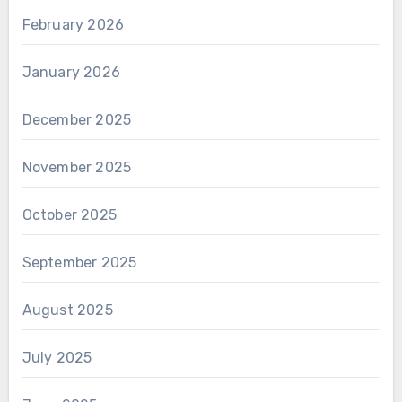
February 2026
January 2026
December 2025
November 2025
October 2025
September 2025
August 2025
July 2025