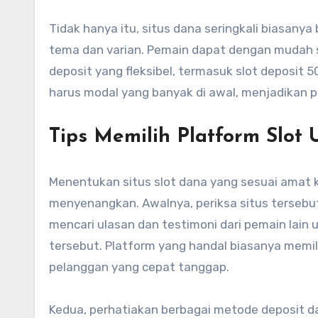
Tidak hanya itu, situs dana seringkali biasan
tema dan varian. Pemain dapat dengan mudah s
deposit yang fleksibel, termasuk slot deposi
harus modal yang banyak di awal, menjadikan 
Tips Memilih Platform Slot
Menentukan situs slot dana yang sesuai amat
menyenangkan. Awalnya, periksa situs tersebut
mencari ulasan dan testimoni dari pemain la
tersebut. Platform yang handal biasanya memil
pelanggan yang cepat tanggap.
Kedua, perhatiakan berbagai metode deposit da