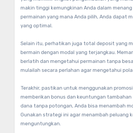
makin tinggi kemungkinan Anda dalam menang 
permainan yang mana Anda pilih, Anda dapat m
yang optimal.
Selain itu, perhatikan juga total deposit yang
bermain dengan modal yang terjangkau. Mema
berlatih dan mengetahui permainan tanpa bes
mulailah secara perlahan agar mengetahui pola
Terakhir, pastikan untuk menggunakan promosi 
memberikan bonus dan keuntungan tambahan un
dana tanpa potongan, Anda bisa menambah mod
Gunakan strategi ini agar menambah peluang
menguntungkan.