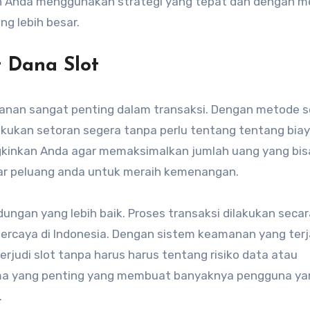
 Anda menggunakan strategi yang tepat dan dengan me
g lebih besar.
 Dana Slot
an sangat penting dalam transaksi. Dengan metode s
akukan setoran segera tanpa perlu tentang tentang biay
gkinkan Anda agar memaksimalkan jumlah uang yang bis
ar peluang anda untuk meraih kemenangan.
dungan yang lebih baik. Proses transaksi dilakukan secar
erpercaya di Indonesia. Dengan sistem keamanan yang ter
judi slot tanpa harus harus tentang risiko data atau
ama yang penting yang membuat banyaknya pengguna ya
.