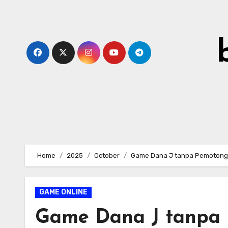
Skip
to
content
Home
2025
October
Game Dana J tanpa Pemotong
GAME ONLINE
Game Dana J tanpa 