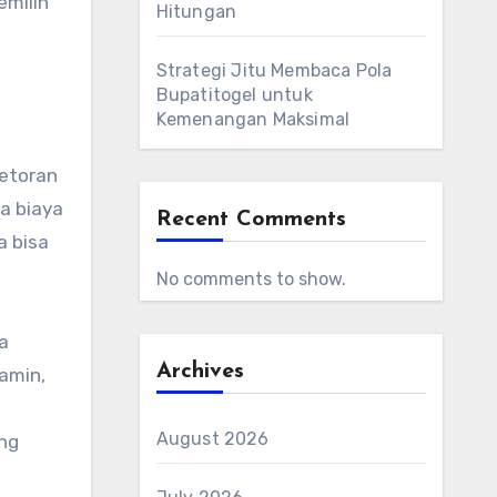
milih
Hitungan
Strategi Jitu Membaca Pola
Bupatitogel untuk
Kemenangan Maksimal
etoran
a biaya
Recent Comments
a bisa
No comments to show.
a
Archives
jamin,
August 2026
ng