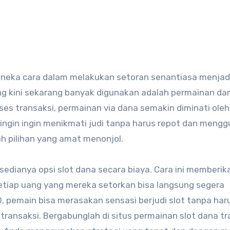
ng kini sekarang banyak digunakan adalah permainan da
s transaksi, permainan via dana semakin diminati oleh
 ingin ingin menikmati judi tanpa harus repot dan meng
ah pilihan yang amat menonjol.
rsedianya opsi slot dana secara biaya. Cara ini memberik
etiap uang yang mereka setorkan bisa langsung segera
 pemain bisa merasakan sensasi berjudi slot tanpa har
ransaksi. Bergabunglah di situs permainan slot dana tr