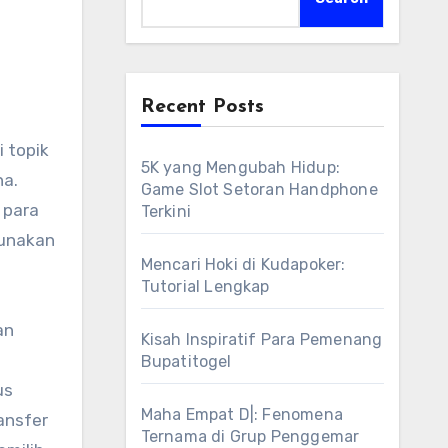
Recent Posts
5K yang Mengubah Hidup:
na.
Game Slot Setoran Handphone
 para
Terkini
gunakan
Mencari Hoki di Kudapoker:
Tutorial Lengkap
an
Kisah Inspiratif Para Pemenang
Bupatitogel
us
Maha Empat D|: Fenomena
ansfer
Ternama di Grup Penggemar