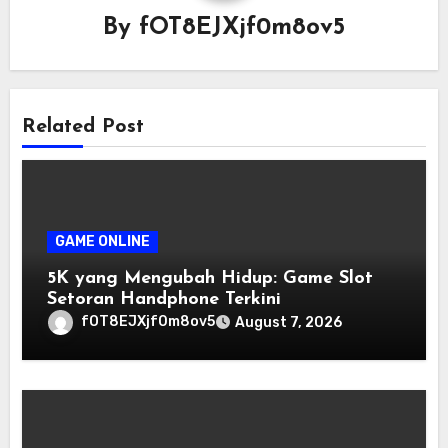
By
fOT8EJXjf0m8ov5
Related Post
GAME ONLINE
5K yang Mengubah Hidup: Game Slot
Setoran Handphone Terkini
fOT8EJXjf0m8ov5
August 7, 2026