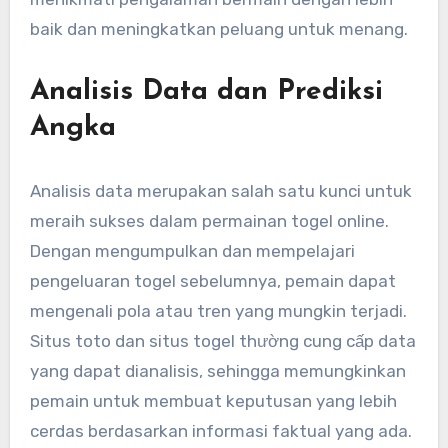
baik dan meningkatkan peluang untuk menang.
Analisis Data dan Prediksi
Angka
Analisis data merupakan salah satu kunci untuk
meraih sukses dalam permainan togel online.
Dengan mengumpulkan dan mempelajari
pengeluaran togel sebelumnya, pemain dapat
mengenali pola atau tren yang mungkin terjadi.
Situs toto dan situs togel thường cung cấp data
yang dapat dianalisis, sehingga memungkinkan
pemain untuk membuat keputusan yang lebih
cerdas berdasarkan informasi faktual yang ada.