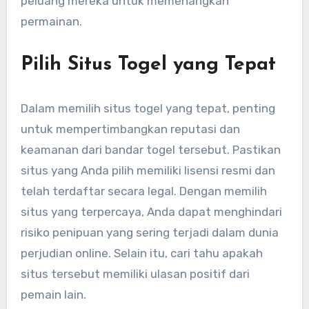
peluang mereka untuk memenangkan
permainan.
Pilih Situs Togel yang Tepat
Dalam memilih situs togel yang tepat, penting
untuk mempertimbangkan reputasi dan
keamanan dari bandar togel tersebut. Pastikan
situs yang Anda pilih memiliki lisensi resmi dan
telah terdaftar secara legal. Dengan memilih
situs yang terpercaya, Anda dapat menghindari
risiko penipuan yang sering terjadi dalam dunia
perjudian online. Selain itu, cari tahu apakah
situs tersebut memiliki ulasan positif dari
pemain lain.