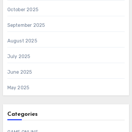
October 2025
September 2025
August 2025
July 2025
June 2025
May 2025
Categories