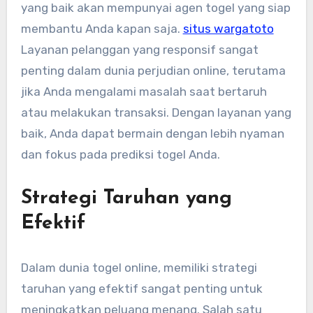
yang baik akan mempunyai agen togel yang siap
membantu Anda kapan saja.
situs wargatoto
Layanan pelanggan yang responsif sangat
penting dalam dunia perjudian online, terutama
jika Anda mengalami masalah saat bertaruh
atau melakukan transaksi. Dengan layanan yang
baik, Anda dapat bermain dengan lebih nyaman
dan fokus pada prediksi togel Anda.
Strategi Taruhan yang
Efektif
Dalam dunia togel online, memiliki strategi
taruhan yang efektif sangat penting untuk
meningkatkan peluang menang. Salah satu