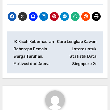
Post
Kisah Keberhasilan
Cara Lengkap Kawan
navigation
Beberapa Pemain
Lotere untuk
Warga Taruhan:
Statistik Data
Motivasi dari Arena
Singapore