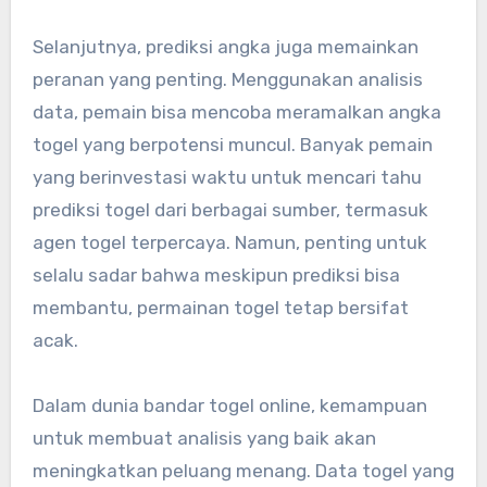
Selanjutnya, prediksi angka juga memainkan
peranan yang penting. Menggunakan analisis
data, pemain bisa mencoba meramalkan angka
togel yang berpotensi muncul. Banyak pemain
yang berinvestasi waktu untuk mencari tahu
prediksi togel dari berbagai sumber, termasuk
agen togel terpercaya. Namun, penting untuk
selalu sadar bahwa meskipun prediksi bisa
membantu, permainan togel tetap bersifat
acak.
Dalam dunia bandar togel online, kemampuan
untuk membuat analisis yang baik akan
meningkatkan peluang menang. Data togel yang