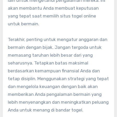
lain untuk mengetahui pengalaman mereka. Ini
akan membantu Anda membuat keputusan
yang tepat saat memilih situs togel online
untuk bermain.
Terakhir, penting untuk mengatur anggaran dan
bermain dengan bijak. Jangan tergoda untuk
memasang taruhan lebih besar dari yang
seharusnya. Tetapkan batas maksimal
berdasarkan kemampuan finansial Anda dan
tetap disiplin. Menggunakan strategi yang tepat
dan mengelola keuangan dengan baik akan
memberikan Anda pengalaman bermain yang
lebih menyenangkan dan meningkatkan peluang
Anda untuk menang di bandar togel.