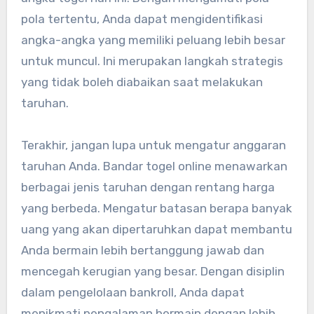
pola tertentu, Anda dapat mengidentifikasi
angka-angka yang memiliki peluang lebih besar
untuk muncul. Ini merupakan langkah strategis
yang tidak boleh diabaikan saat melakukan
taruhan.
Terakhir, jangan lupa untuk mengatur anggaran
taruhan Anda. Bandar togel online menawarkan
berbagai jenis taruhan dengan rentang harga
yang berbeda. Mengatur batasan berapa banyak
uang yang akan dipertaruhkan dapat membantu
Anda bermain lebih bertanggung jawab dan
mencegah kerugian yang besar. Dengan disiplin
dalam pengelolaan bankroll, Anda dapat
menikmati pengalaman bermain dengan lebih