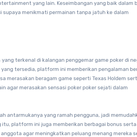
ertainment yang lain. Keseimbangan yang baik dalam 
unci supaya menikmati permainan tanpa jatuh ke dalam
 yang terkenal di kalangan penggemar game poker di ne
e yang tersedia, platform ini memberikan pengalaman be
isa merasakan beragam game seperti Texas Holdem ser
n agar merasakan sensasi poker poker sejati dalam
dalah antarmukanya yang ramah pengguna, jadi memudah
 itu, platform ini juga memberikan berbagai bonus serta
h anggota agar meningkatkan peluang menang mereka se