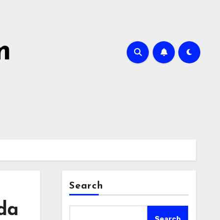
m
Search
da
Search