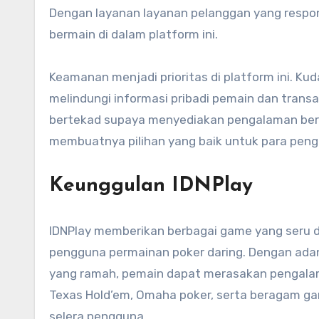
Dengan layanan layanan pelanggan yang respo
bermain di dalam platform ini.
Keamanan menjadi prioritas di platform ini. K
melindungi informasi pribadi pemain dan trans
bertekad supaya menyediakan pengalaman berm
membuatnya pilihan yang baik untuk para pengg
Keunggulan IDNPlay
IDNPlay memberikan berbagai game yang seru d
pengguna permainan poker daring. Dengan adan
yang ramah, pemain dapat merasakan pengala
Texas Hold’em, Omaha poker, serta beragam ga
selera pengguna.