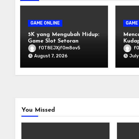
GAME ONLINE
GAME
5K yang Mengubah Hidup:
Menca
Game Slot Setoran
Kudap
Handphone Terkini
Leng
fOT8EJXjf0m8ov5
f
August 7, 2026
July
You Missed