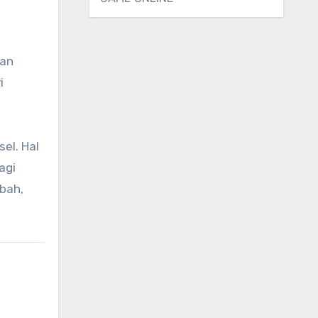
gan
i
el. Hal
agi
bah,