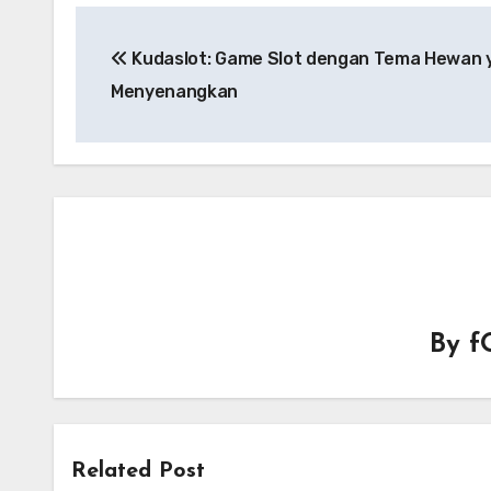
Post
Kudaslot: Game Slot dengan Tema Hewan 
navigation
Menyenangkan
By
f
Related Post