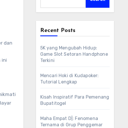
Recent Posts
5K yang Mengubah Hidup:
Game Slot Setoran Handphone
ini
Terkini
Mencari Hoki di Kudapoker:
Tutorial Lengkap
nikmati
Kisah Inspiratif Para Pemenang
layar
Bupatitogel
Maha Empat D|: Fenomena
Ternama di Grup Penggemar