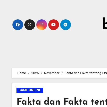
Skip
to
content
Home
2025
November
Fakta dan Fakta tentang ID
GAME ONLINE
Fakta dan Fakta te