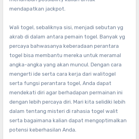
mendapatkan jackpot.
Wali togel, sebaliknya sisi, menjadi sebutan yg
akrab di dalam antara pemain togel. Banyak yg
percaya bahwasanya keberadaan perantara
togel bisa membantu mereka untuk meramal
angka-angka yang akan muncul. Dengan cara
mengerti ide serta cara kerja dari walitogel
serta fungsi perantara togel, Anda dapat
mendekati diri agar berhadapan permainan ini
dengan lebih percaya diri. Mari kita selidiki lebih
dalam tentang misteri di rahasia togel walit
serta bagaimana kalian dapat mengoptimalkan
potensi keberhasilan Anda.