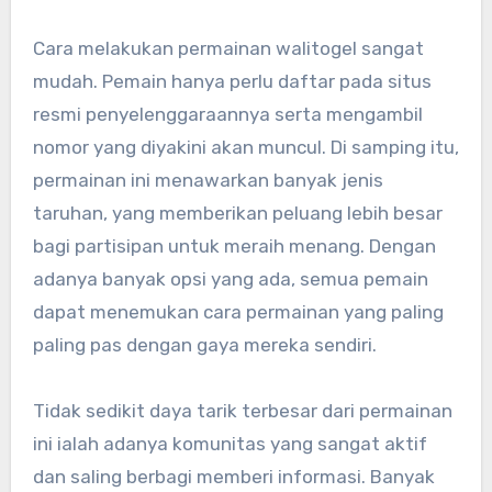
Cara melakukan permainan walitogel sangat
mudah. Pemain hanya perlu daftar pada situs
resmi penyelenggaraannya serta mengambil
nomor yang diyakini akan muncul. Di samping itu,
permainan ini menawarkan banyak jenis
taruhan, yang memberikan peluang lebih besar
bagi partisipan untuk meraih menang. Dengan
adanya banyak opsi yang ada, semua pemain
dapat menemukan cara permainan yang paling
paling pas dengan gaya mereka sendiri.
Tidak sedikit daya tarik terbesar dari permainan
ini ialah adanya komunitas yang sangat aktif
dan saling berbagi memberi informasi. Banyak