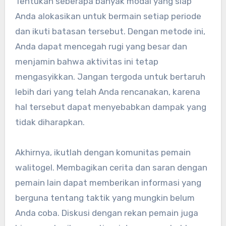
Tentukan seberapa banyak modal yang siap
Anda alokasikan untuk bermain setiap periode
dan ikuti batasan tersebut. Dengan metode ini,
Anda dapat mencegah rugi yang besar dan
menjamin bahwa aktivitas ini tetap
mengasyikkan. Jangan tergoda untuk bertaruh
lebih dari yang telah Anda rencanakan, karena
hal tersebut dapat menyebabkan dampak yang
tidak diharapkan.
Akhirnya, ikutlah dengan komunitas pemain
walitogel. Membagikan cerita dan saran dengan
pemain lain dapat memberikan informasi yang
berguna tentang taktik yang mungkin belum
Anda coba. Diskusi dengan rekan pemain juga