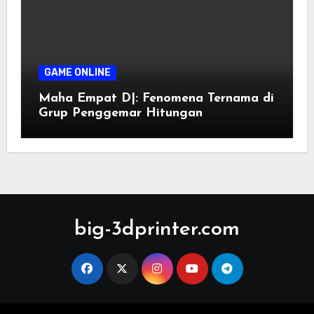
GAME ONLINE
Maha Empat D|: Fenomena Ternama di
Grup Penggemar Hitungan
big-3dprinter.com