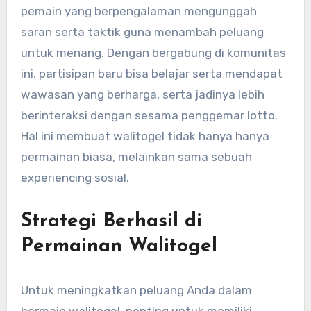
pemain yang berpengalaman mengunggah
saran serta taktik guna menambah peluang
untuk menang. Dengan bergabung di komunitas
ini, partisipan baru bisa belajar serta mendapat
wawasan yang berharga, serta jadinya lebih
berinteraksi dengan sesama penggemar lotto.
Hal ini membuat walitogel tidak hanya hanya
permainan biasa, melainkan sama sebuah
experiencing sosial.
Strategi Berhasil di
Permainan Walitogel
Untuk meningkatkan peluang Anda dalam