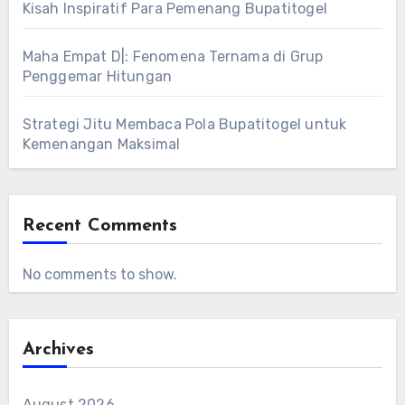
Kisah Inspiratif Para Pemenang Bupatitogel
Maha Empat D|: Fenomena Ternama di Grup
Penggemar Hitungan
Strategi Jitu Membaca Pola Bupatitogel untuk
Kemenangan Maksimal
Recent Comments
No comments to show.
Archives
August 2026