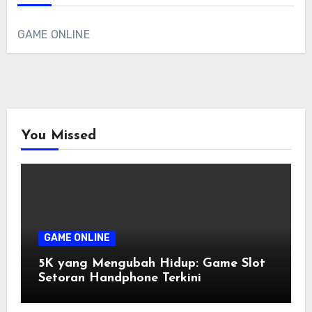
GAME ONLINE
You Missed
GAME ONLINE
5K yang Mengubah Hidup: Game Slot
Setoran Handphone Terkini