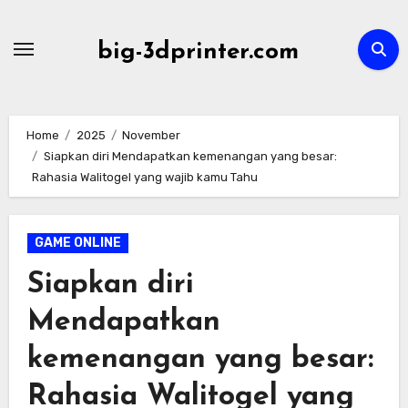
Skip
to
big-3dprinter.com
content
Home
2025
November
Siapkan diri Mendapatkan kemenangan yang besar:
Rahasia Walitogel yang wajib kamu Tahu
GAME ONLINE
Siapkan diri
Mendapatkan
kemenangan yang besar:
Rahasia Walitogel yang