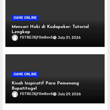
GAME ONLINE
Mencari Hoki di Kudapoker: Tutorial
Lengkap
fOT8EJXjf0m8ov5
July 31, 2026
GAME ONLINE
Kisah Inspiratif Para Pemenang
Bupatitogel
fOT8EJXjf0m8ov5
July 29, 2026