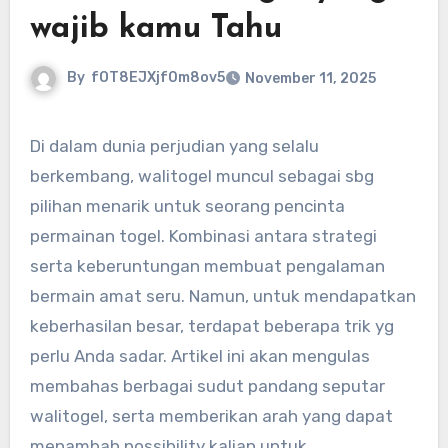
wajib kamu Tahu
By
fOT8EJXjf0m8ov5
November 11, 2025
Di dalam dunia perjudian yang selalu
berkembang, walitogel muncul sebagai sbg
pilihan menarik untuk seorang pencinta
permainan togel. Kombinasi antara strategi
serta keberuntungan membuat pengalaman
bermain amat seru. Namun, untuk mendapatkan
keberhasilan besar, terdapat beberapa trik yg
perlu Anda sadar. Artikel ini akan mengulas
membahas berbagai sudut pandang seputar
walitogel, serta memberikan arah yang dapat
menambah possibility kalian untuk