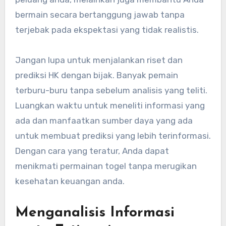
bermain secara bertanggung jawab tanpa
terjebak pada ekspektasi yang tidak realistis.
Jangan lupa untuk menjalankan riset dan
prediksi HK dengan bijak. Banyak pemain
terburu-buru tanpa sebelum analisis yang teliti.
Luangkan waktu untuk meneliti informasi yang
ada dan manfaatkan sumber daya yang ada
untuk membuat prediksi yang lebih terinformasi.
Dengan cara yang teratur, Anda dapat
menikmati permainan togel tanpa merugikan
kesehatan keuangan anda.
Menganalisis Informasi