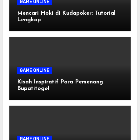
GAME ONLINE
Mencari Hoki di Kudapoker: Tutorial
Lengkap
GAME ONLINE
Kisah Inspiratif Para Pemenang
Bupatitogel
GAME ONLINE