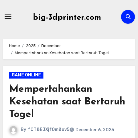
Skip
to
big-3dprinter.com
content
Home
2025
December
Mempertahankan Kesehatan saat Bertaruh Togel
GAME ONLINE
Mempertahankan
Kesehatan saat Bertaruh
Togel
By
fOT8EJXjf0m8ov5
December 6, 2025