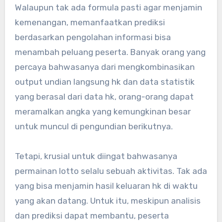
Walaupun tak ada formula pasti agar menjamin
kemenangan, memanfaatkan prediksi
berdasarkan pengolahan informasi bisa
menambah peluang peserta. Banyak orang yang
percaya bahwasanya dari mengkombinasikan
output undian langsung hk dan data statistik
yang berasal dari data hk, orang-orang dapat
meramalkan angka yang kemungkinan besar
untuk muncul di pengundian berikutnya.
Tetapi, krusial untuk diingat bahwasanya
permainan lotto selalu sebuah aktivitas. Tak ada
yang bisa menjamin hasil keluaran hk di waktu
yang akan datang. Untuk itu, meskipun analisis
dan prediksi dapat membantu, peserta