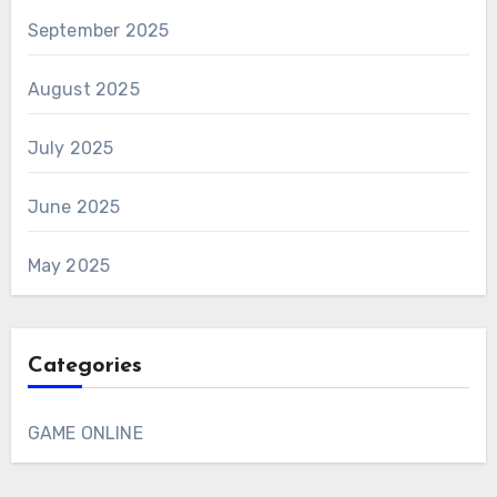
September 2025
August 2025
July 2025
June 2025
May 2025
Categories
GAME ONLINE