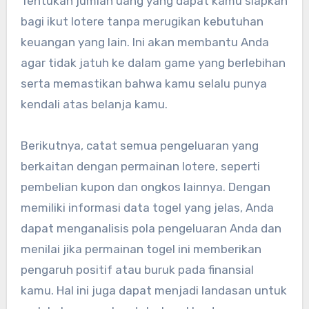
Tentukan jumlah uang yang dapat kamu siapkan
bagi ikut lotere tanpa merugikan kebutuhan
keuangan yang lain. Ini akan membantu Anda
agar tidak jatuh ke dalam game yang berlebihan
serta memastikan bahwa kamu selalu punya
kendali atas belanja kamu.
Berikutnya, catat semua pengeluaran yang
berkaitan dengan permainan lotere, seperti
pembelian kupon dan ongkos lainnya. Dengan
memiliki informasi data togel yang jelas, Anda
dapat menganalisis pola pengeluaran Anda dan
menilai jika permainan togel ini memberikan
pengaruh positif atau buruk pada finansial
kamu. Hal ini juga dapat menjadi landasan untuk