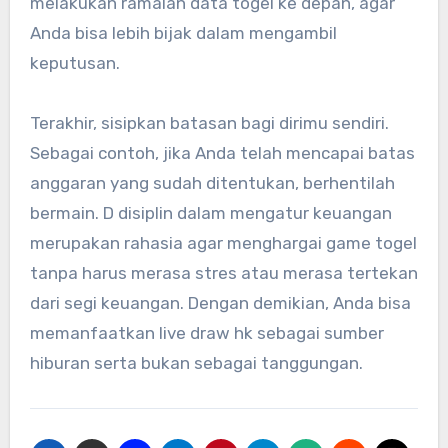
melakukan ramalan data togel ke depan, agar
Anda bisa lebih bijak dalam mengambil
keputusan.
Terakhir, sisipkan batasan bagi dirimu sendiri.
Sebagai contoh, jika Anda telah mencapai batas
anggaran yang sudah ditentukan, berhentilah
bermain. D disiplin dalam mengatur keuangan
merupakan rahasia agar menghargai game togel
tanpa harus merasa stres atau merasa tertekan
dari segi keuangan. Dengan demikian, Anda bisa
memanfaatkan live draw hk sebagai sumber
hiburan serta bukan sebagai tanggungan.