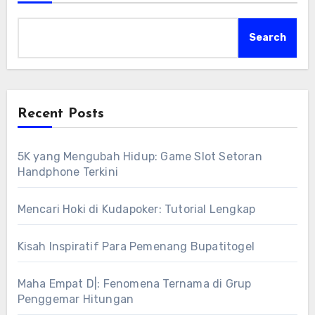
Search
Recent Posts
5K yang Mengubah Hidup: Game Slot Setoran
Handphone Terkini
Mencari Hoki di Kudapoker: Tutorial Lengkap
Kisah Inspiratif Para Pemenang Bupatitogel
Maha Empat D|: Fenomena Ternama di Grup
Penggemar Hitungan