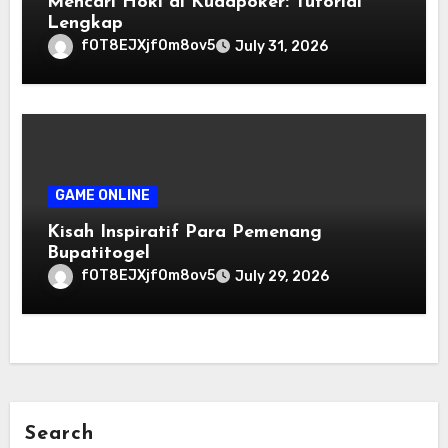
Mencari Hoki di Kudapoker: Tutorial
Lengkap
fOT8EJXjf0m8ov5
July 31, 2026
GAME ONLINE
Kisah Inspiratif Para Pemenang
Bupatitogel
fOT8EJXjf0m8ov5
July 29, 2026
Search