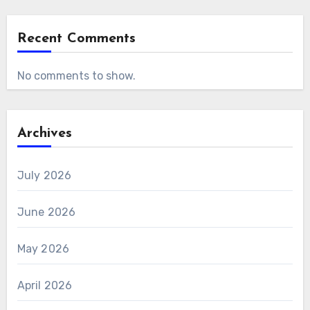
Recent Comments
No comments to show.
Archives
July 2026
June 2026
May 2026
April 2026