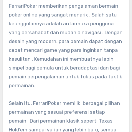
FerrariPoker memberikan pengalaman bermain
poker online yang sangat menarik . Salah satu
keunggulannya adalah antarmuka pengguna
yang bersahabat dan mudah dinavigasi . Dengan
desain yang modern, para pemain dapat dengan
cepat mencari game yang para inginkan tanpa
kesulitan . Kemudahan ini membuatnya lebih
simpel bagi pemula untuk beradaptasi dan bagi
pemain berpengalaman untuk fokus pada taktik
permainan.
Selain itu, FerrariPoker memiliki berbagai pilihan
permainan yang sesuai preferensi setiap
pemain . Dari permainan klasik seperti Texas
Hold’em sampai varian yang lebih baru, semua