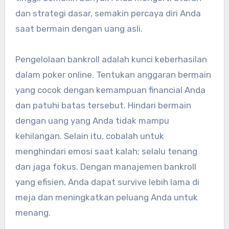
dan strategi dasar, semakin percaya diri Anda
saat bermain dengan uang asli.
Pengelolaan bankroll adalah kunci keberhasilan
dalam poker online. Tentukan anggaran bermain
yang cocok dengan kemampuan financial Anda
dan patuhi batas tersebut. Hindari bermain
dengan uang yang Anda tidak mampu
kehilangan. Selain itu, cobalah untuk
menghindari emosi saat kalah; selalu tenang
dan jaga fokus. Dengan manajemen bankroll
yang efisien, Anda dapat survive lebih lama di
meja dan meningkatkan peluang Anda untuk
menang.