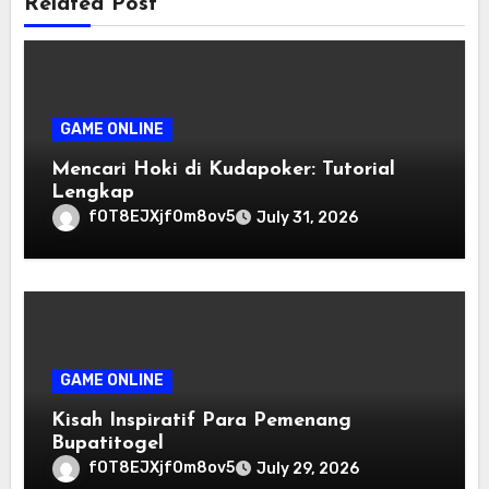
Related Post
GAME ONLINE
Mencari Hoki di Kudapoker: Tutorial
Lengkap
fOT8EJXjf0m8ov5
July 31, 2026
GAME ONLINE
Kisah Inspiratif Para Pemenang
Bupatitogel
fOT8EJXjf0m8ov5
July 29, 2026