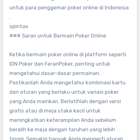
untuk para penggemar poker online di Indonesia
.
spintax
### Saran untuk Bermain Poker Online
Ketika bermain poker online di platform seperti
IDN Poker dan FerariPoker, penting untuk
mengetahui dasar-dasar permainan.
Pastikanlah Anda mengetahui kombinasi kartu
dan aturan yang berlaku untuk variasi poker
yang Anda mainkan. Berlatihlah dengan versi
gratis atau di meja stake kecil untuk
meningkatkan keterampilan Anda sebelum
beralih ke meja dengan taruhan yang lebih
tinggi. Semakin banyak Anda mengerti aturan