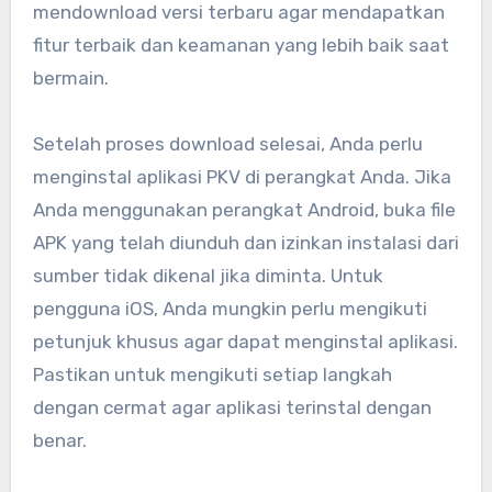
mendownload versi terbaru agar mendapatkan
fitur terbaik dan keamanan yang lebih baik saat
bermain.
Setelah proses download selesai, Anda perlu
menginstal aplikasi PKV di perangkat Anda. Jika
Anda menggunakan perangkat Android, buka file
APK yang telah diunduh dan izinkan instalasi dari
sumber tidak dikenal jika diminta. Untuk
pengguna iOS, Anda mungkin perlu mengikuti
petunjuk khusus agar dapat menginstal aplikasi.
Pastikan untuk mengikuti setiap langkah
dengan cermat agar aplikasi terinstal dengan
benar.