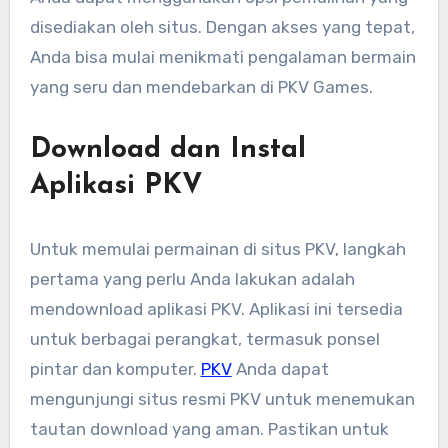
disediakan oleh situs. Dengan akses yang tepat,
Anda bisa mulai menikmati pengalaman bermain
yang seru dan mendebarkan di PKV Games.
Download dan Instal
Aplikasi PKV
Untuk memulai permainan di situs PKV, langkah
pertama yang perlu Anda lakukan adalah
mendownload aplikasi PKV. Aplikasi ini tersedia
untuk berbagai perangkat, termasuk ponsel
pintar dan komputer.
PKV
Anda dapat
mengunjungi situs resmi PKV untuk menemukan
tautan download yang aman. Pastikan untuk