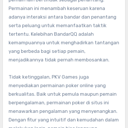
Permainan ini menambah keseruan karena
adanya interaksi antara bandar dan penantang
serta peluang untuk memanfaatkan taktik
tertentu. Kelebihan BandarQQ adalah
kemampuannya untuk menghadirkan tantangan
yang berbeda bagi setiap pemain,
menjadikannya tidak pernah membosankan.
Tidak ketinggalan, PKV Games juga
menyediakan permainan poker online yang
berkualitas. Baik untuk pemula maupun pemain
berpengalaman, permainan poker di situs ini
menawarkan pengalaman yang menyenangkan.
Dengan fitur yang intuitif dan kemudahan dalam