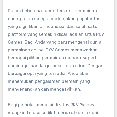
Dalam beberapa tahun terakhir, permainan
daring telah mengalami lonjakan popularitas
yang signifikan di Indonesia, dan salah satu
platform yang semakin dicari adalah situs PKV
Games. Bagi Anda yang baru mengenal dunia
permainan online, PKV Games menawarkan
berbagai pilihan permainan menarik seperti
dominoqq, bandarqq, poker, dan aduq. Dengan
berbagai opsi yang tersedia, Anda akan
menemukan pengalaman bermain yang
menyenangkan dan mengasyikkan.
Bagi pemula, memulai di situs PKV Games
mungkin terasa sedikit menakutkan, tetapi