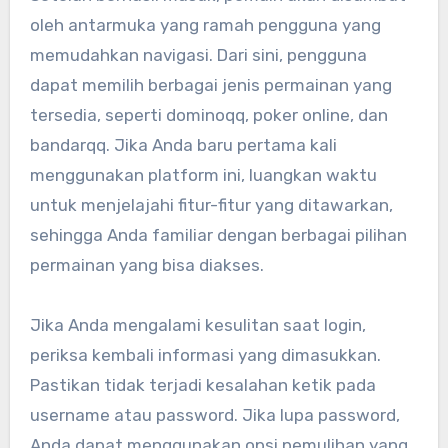
oleh antarmuka yang ramah pengguna yang
memudahkan navigasi. Dari sini, pengguna
dapat memilih berbagai jenis permainan yang
tersedia, seperti dominoqq, poker online, dan
bandarqq. Jika Anda baru pertama kali
menggunakan platform ini, luangkan waktu
untuk menjelajahi fitur-fitur yang ditawarkan,
sehingga Anda familiar dengan berbagai pilihan
permainan yang bisa diakses.
Jika Anda mengalami kesulitan saat login,
periksa kembali informasi yang dimasukkan.
Pastikan tidak terjadi kesalahan ketik pada
username atau password. Jika lupa password,
Anda dapat menggunakan opsi pemulihan yang