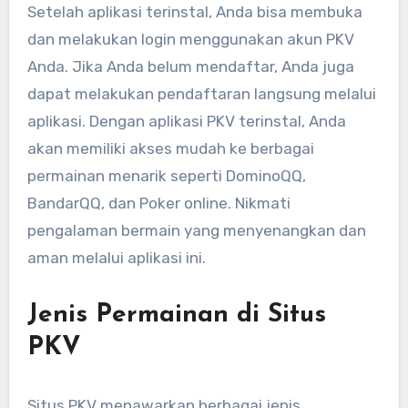
Setelah aplikasi terinstal, Anda bisa membuka
dan melakukan login menggunakan akun PKV
Anda. Jika Anda belum mendaftar, Anda juga
dapat melakukan pendaftaran langsung melalui
aplikasi. Dengan aplikasi PKV terinstal, Anda
akan memiliki akses mudah ke berbagai
permainan menarik seperti DominoQQ,
BandarQQ, dan Poker online. Nikmati
pengalaman bermain yang menyenangkan dan
aman melalui aplikasi ini.
Jenis Permainan di Situs
PKV
Situs PKV menawarkan berbagai jenis