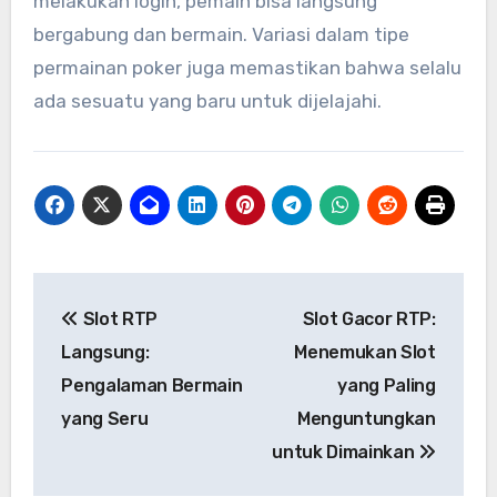
melakukan login, pemain bisa langsung
bergabung dan bermain. Variasi dalam tipe
permainan poker juga memastikan bahwa selalu
ada sesuatu yang baru untuk dijelajahi.
Post
Slot RTP
Slot Gacor RTP:
navigation
Langsung:
Menemukan Slot
Pengalaman Bermain
yang Paling
yang Seru
Menguntungkan
untuk Dimainkan