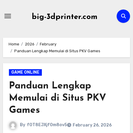
Skip
to
big-3dprinter.com
content
Home
2026
February
Panduan Lengkap Memulai di Situs PKV Games
GAME ONLINE
Panduan Lengkap
Memulai di Situs PKV
Games
By
fOT8EJXjf0m8ov5
February 26, 2026