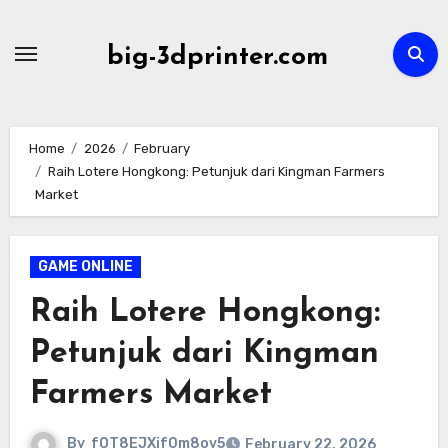
Skip
to
big-3dprinter.com
content
Home
2026
February
Raih Lotere Hongkong: Petunjuk dari Kingman Farmers
Market
GAME ONLINE
Raih Lotere Hongkong:
Petunjuk dari Kingman
Farmers Market
By
fOT8EJXjf0m8ov5
February 22, 2026