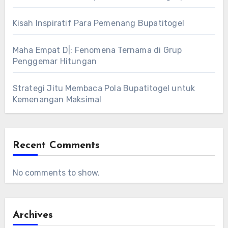
Kisah Inspiratif Para Pemenang Bupatitogel
Maha Empat D|: Fenomena Ternama di Grup
Penggemar Hitungan
Strategi Jitu Membaca Pola Bupatitogel untuk
Kemenangan Maksimal
Recent Comments
No comments to show.
Archives