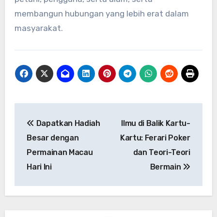
membangun hubungan yang lebih erat dalam
masyarakat.
Post
Dapatkan Hadiah
Ilmu di Balik Kartu-
navigation
Besar dengan
Kartu: Ferari Poker
Permainan Macau
dan Teori-Teori
Hari Ini
Bermain