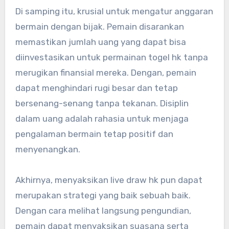
Di samping itu, krusial untuk mengatur anggaran
bermain dengan bijak. Pemain disarankan
memastikan jumlah uang yang dapat bisa
diinvestasikan untuk permainan togel hk tanpa
merugikan finansial mereka. Dengan, pemain
dapat menghindari rugi besar dan tetap
bersenang-senang tanpa tekanan. Disiplin
dalam uang adalah rahasia untuk menjaga
pengalaman bermain tetap positif dan
menyenangkan.
Akhirnya, menyaksikan live draw hk pun dapat
merupakan strategi yang baik sebuah baik.
Dengan cara melihat langsung pengundian,
pemain dapat menyaksikan suasana serta