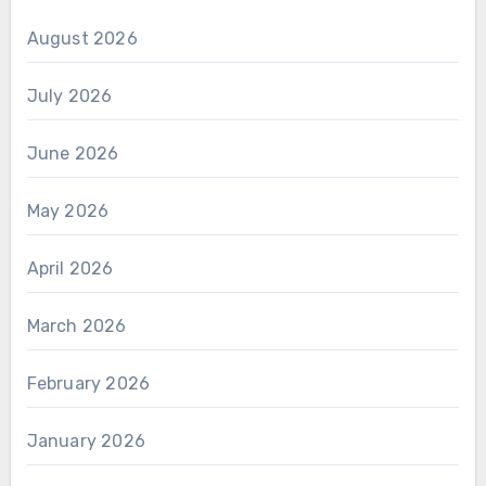
August 2026
July 2026
June 2026
May 2026
April 2026
March 2026
February 2026
January 2026