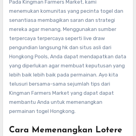
Pada Kingman Farmers Market, kami
menemukan komunitas yang pecinta togel dan
senantiasa membagikan saran dan strategi
mereka agar menang. Menggunakan sumber
terpercaya terpercaya seperti live draw
pengundian langsung hk dan situs asli dari
Hongkong Pools, Anda dapat mendapatkan data
yang diperlukan agar membuat keputusan yang
lebih baik lebih baik pada permainan. Ayo kita
telusuri bersama-sama sejumlah tips dari
Kingman Farmers Market yang dapat dapat
membantu Anda untuk memenangkan
permainan togel Hongkong.
Cara Memenangkan Lotere