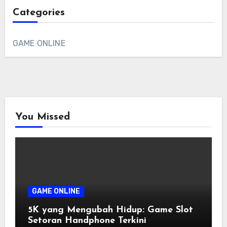
Categories
GAME ONLINE
You Missed
GAME ONLINE
5K yang Mengubah Hidup: Game Slot
Setoran Handphone Terkini