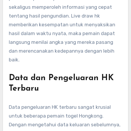
sekaligus memperoleh informasi yang cepat
tentang hasil pengundian. Live draw hk
memberikan kesempatan untuk menyaksikan
hasil dalam waktu nyata, maka pemain dapat
langsung menilai angka yang mereka pasang
dan merencanakan kedepannya dengan lebih
baik.
Data dan Pengeluaran HK
Terbaru
Data pengeluaran HK terbaru sangat krusial
untuk beberapa pemain togel Hongkong.
Dengan mengetahui data keluaran sebelumnya,