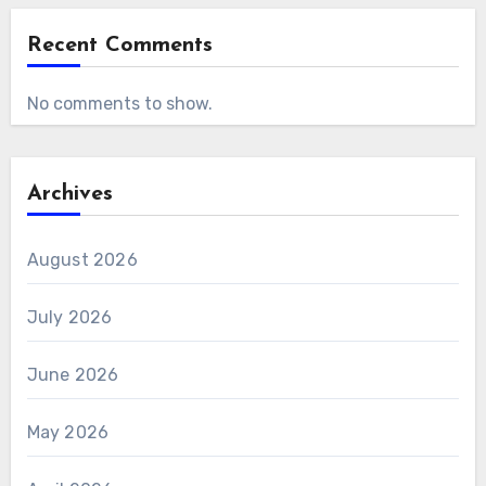
Recent Comments
No comments to show.
Archives
August 2026
July 2026
June 2026
May 2026