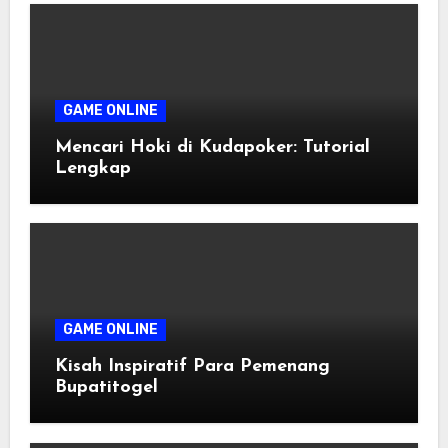
GAME ONLINE
Mencari Hoki di Kudapoker: Tutorial
Lengkap
GAME ONLINE
Kisah Inspiratif Para Pemenang
Bupatitogel