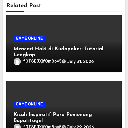
Related Post
GAME ONLINE
Mencari Hoki di Kudapoker: Tutorial
Lengkap
fOT8EJXjf0m8ov5
July 31, 2026
GAME ONLINE
Kisah Inspiratif Para Pemenang
Bupatitogel
fOT8EJXjf0m8ov5
July 29, 2026