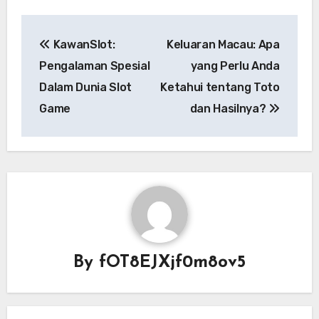
Post
KawanSlot:
Keluaran Macau: Apa
navigation
Pengalaman Spesial
yang Perlu Anda
Dalam Dunia Slot
Ketahui tentang Toto
Game
dan Hasilnya?
By
fOT8EJXjf0m8ov5