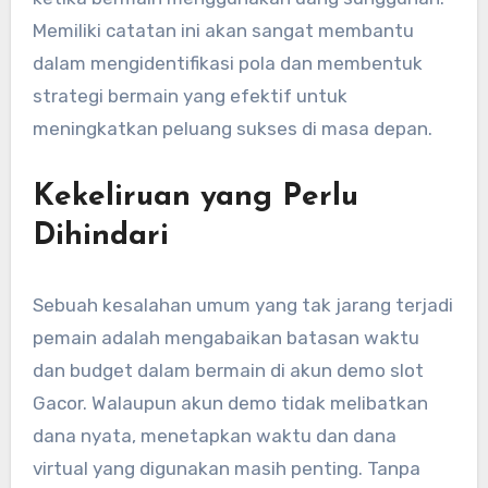
Memiliki catatan ini akan sangat membantu
dalam mengidentifikasi pola dan membentuk
strategi bermain yang efektif untuk
meningkatkan peluang sukses di masa depan.
Kekeliruan yang Perlu
Dihindari
Sebuah kesalahan umum yang tak jarang terjadi
pemain adalah mengabaikan batasan waktu
dan budget dalam bermain di akun demo slot
Gacor. Walaupun akun demo tidak melibatkan
dana nyata, menetapkan waktu dan dana
virtual yang digunakan masih penting. Tanpa