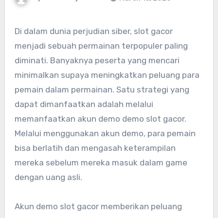
Di dalam dunia perjudian siber, slot gacor
menjadi sebuah permainan terpopuler paling
diminati. Banyaknya peserta yang mencari
minimalkan supaya meningkatkan peluang para
pemain dalam permainan. Satu strategi yang
dapat dimanfaatkan adalah melalui
memanfaatkan akun demo demo slot gacor.
Melalui menggunakan akun demo, para pemain
bisa berlatih dan mengasah keterampilan
mereka sebelum mereka masuk dalam game
dengan uang asli.
Akun demo slot gacor memberikan peluang