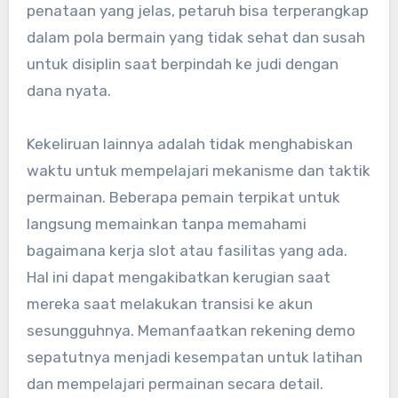
penataan yang jelas, petaruh bisa terperangkap
dalam pola bermain yang tidak sehat dan susah
untuk disiplin saat berpindah ke judi dengan
dana nyata.
Kekeliruan lainnya adalah tidak menghabiskan
waktu untuk mempelajari mekanisme dan taktik
permainan. Beberapa pemain terpikat untuk
langsung memainkan tanpa memahami
bagaimana kerja slot atau fasilitas yang ada.
Hal ini dapat mengakibatkan kerugian saat
mereka saat melakukan transisi ke akun
sesungguhnya. Memanfaatkan rekening demo
sepatutnya menjadi kesempatan untuk latihan
dan mempelajari permainan secara detail.