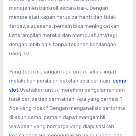
manajemen bankroll secara baik. Dengan
mempelajari kapan harus berhenti dan tidak
terbawa suasana, pemain bisa meningkatkan
keterampilan mereka dan membuat strategi
dengan lebih baik tanpa tekanan kehilangan
uang asli.
Yang terakhir, jangan lupa untuk selalu ingat
melakukan penilaian setelah sesi bermain.
demo
slot
Usahakan untuk merekam pengalaman dan
hasil dari setiap permainan. Apa yang berhasil?
Apa yang tidak? Dengan menganalisis performa
di akun demo, pemain dapat mengambil
wawasan yang berharga yang diaplikasikan
ketika bermain menggunakan uang sungguhan.