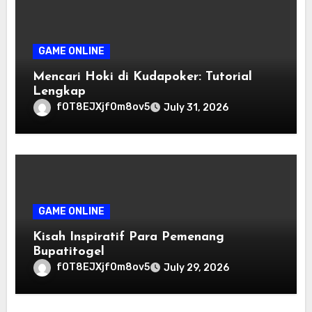
GAME ONLINE
Mencari Hoki di Kudapoker: Tutorial
Lengkap
fOT8EJXjf0m8ov5
July 31, 2026
GAME ONLINE
Kisah Inspiratif Para Pemenang
Bupatitogel
fOT8EJXjf0m8ov5
July 29, 2026