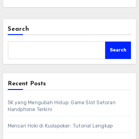
Search
Search
Recent Posts
5K yang Mengubah Hidup: Game Slot Setoran
Handphone Terkini
Mencari Hoki di Kudapoker: Tutorial Lengkap