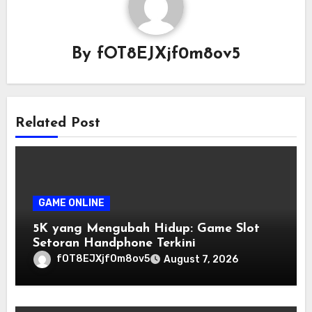
By
fOT8EJXjf0m8ov5
Related Post
GAME ONLINE
5K yang Mengubah Hidup: Game Slot
Setoran Handphone Terkini
fOT8EJXjf0m8ov5
August 7, 2026