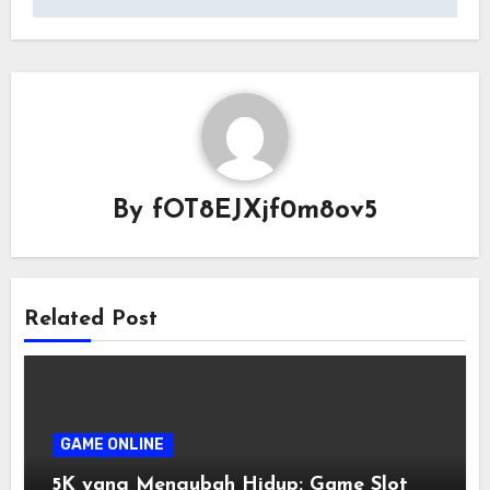
By
fOT8EJXjf0m8ov5
Related Post
GAME ONLINE
5K yang Mengubah Hidup: Game Slot