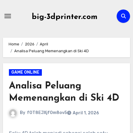
Skip
to
big-3dprinter.com
content
Home
2026
April
Analisa Peluang Memenangkan di Ski 4D
GAME ONLINE
Analisa Peluang
Memenangkan di Ski 4D
By
fOT8EJXjf0m8ov5
April 1, 2026