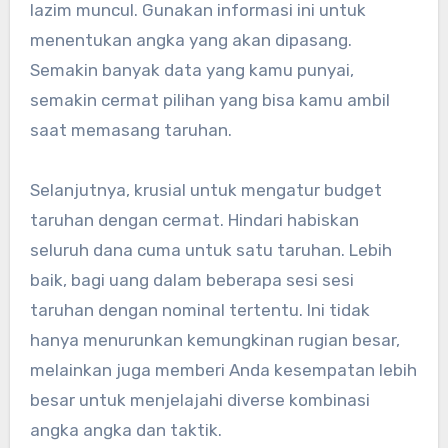
lazim muncul. Gunakan informasi ini untuk
menentukan angka yang akan dipasang.
Semakin banyak data yang kamu punyai,
semakin cermat pilihan yang bisa kamu ambil
saat memasang taruhan.
Selanjutnya, krusial untuk mengatur budget
taruhan dengan cermat. Hindari habiskan
seluruh dana cuma untuk satu taruhan. Lebih
baik, bagi uang dalam beberapa sesi sesi
taruhan dengan nominal tertentu. Ini tidak
hanya menurunkan kemungkinan rugian besar,
melainkan juga memberi Anda kesempatan lebih
besar untuk menjelajahi diverse kombinasi
angka angka dan taktik.