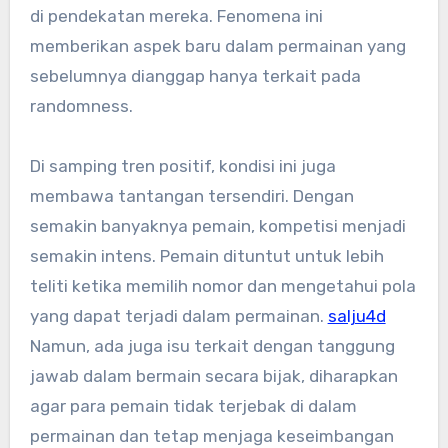
di pendekatan mereka. Fenomena ini
memberikan aspek baru dalam permainan yang
sebelumnya dianggap hanya terkait pada
randomness.
Di samping tren positif, kondisi ini juga
membawa tantangan tersendiri. Dengan
semakin banyaknya pemain, kompetisi menjadi
semakin intens. Pemain dituntut untuk lebih
teliti ketika memilih nomor dan mengetahui pola
yang dapat terjadi dalam permainan.
salju4d
Namun, ada juga isu terkait dengan tanggung
jawab dalam bermain secara bijak, diharapkan
agar para pemain tidak terjebak di dalam
permainan dan tetap menjaga keseimbangan