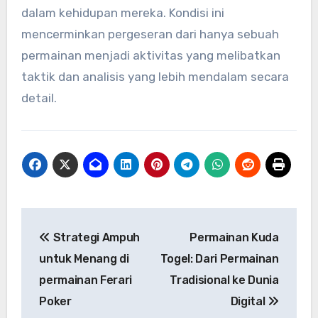
dalam kehidupan mereka. Kondisi ini
mencerminkan pergeseran dari hanya sebuah
permainan menjadi aktivitas yang melibatkan
taktik dan analisis yang lebih mendalam secara
detail.
Post
Strategi Ampuh
Permainan Kuda
navigation
untuk Menang di
Togel: Dari Permainan
permainan Ferari
Tradisional ke Dunia
Poker
Digital