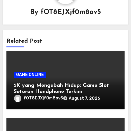
By
fOT8EJXjf0m8ov5
Related Post
GAME ONLINE
5K yang Mengubah Hidup: Game Slot
Setoran Handphone Terkini
fOT8EJXjf0m8ov5
August 7, 2026