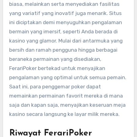
biasa, melainkan serta menyediakan fasilitas
yang variatif yang inovatif juga menarik. Situs
ini diciptakan demi menyuguhkan pengalaman
bermain yang imersif, seperti Anda berada di
kasino yang glamor. Mulai dari antarmuka yang
bersih dan ramah pengguna hingga berbagai
beraneka permainan yang disediakan,
FerariPoker bertekad untuk menyajikan
pengalaman yang optimal untuk semua pemain.
Saat ini, para penggemar poker dapat
memainkan permainan favorit mereka di mana
saja dan kapan saja, menyajikan keseruan meja
kasino secara langsung ke layar milik mereka.
Riwayat FerariPoker