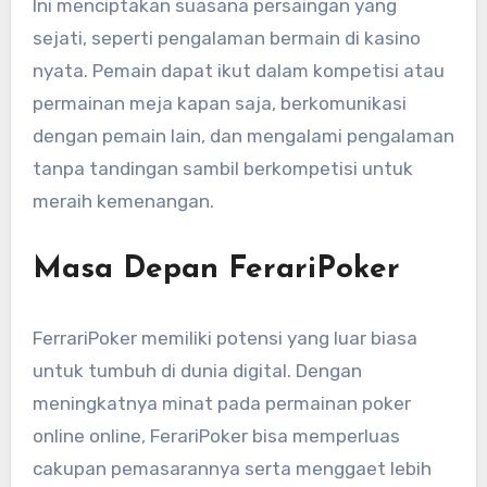
Ini menciptakan suasana persaingan yang
sejati, seperti pengalaman bermain di kasino
nyata. Pemain dapat ikut dalam kompetisi atau
permainan meja kapan saja, berkomunikasi
dengan pemain lain, dan mengalami pengalaman
tanpa tandingan sambil berkompetisi untuk
meraih kemenangan.
Masa Depan FerariPoker
FerrariPoker memiliki potensi yang luar biasa
untuk tumbuh di dunia digital. Dengan
meningkatnya minat pada permainan poker
online online, FerariPoker bisa memperluas
cakupan pemasarannya serta menggaet lebih