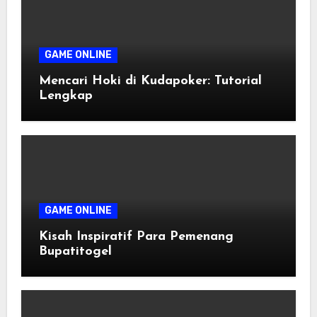
GAME ONLINE
Mencari Hoki di Kudapoker: Tutorial
Lengkap
GAME ONLINE
Kisah Inspiratif Para Pemenang
Bupatitogel