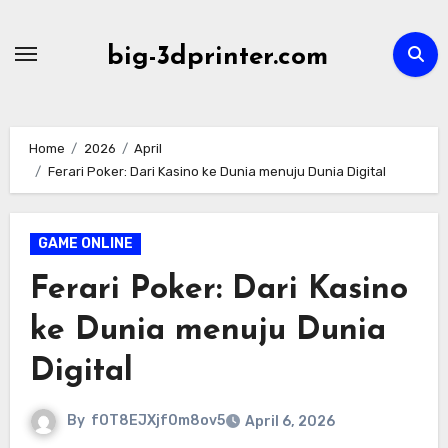
Skip
to
big-3dprinter.com
content
Home
2026
April
Ferari Poker: Dari Kasino ke Dunia menuju Dunia Digital
GAME ONLINE
Ferari Poker: Dari Kasino
ke Dunia menuju Dunia
Digital
By
fOT8EJXjf0m8ov5
April 6, 2026