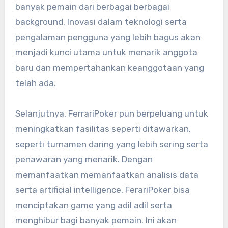
banyak pemain dari berbagai berbagai
background. Inovasi dalam teknologi serta
pengalaman pengguna yang lebih bagus akan
menjadi kunci utama untuk menarik anggota
baru dan mempertahankan keanggotaan yang
telah ada.
Selanjutnya, FerrariPoker pun berpeluang untuk
meningkatkan fasilitas seperti ditawarkan,
seperti turnamen daring yang lebih sering serta
penawaran yang menarik. Dengan
memanfaatkan memanfaatkan analisis data
serta artificial intelligence, FerariPoker bisa
menciptakan game yang adil adil serta
menghibur bagi banyak pemain. Ini akan