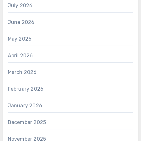
July 2026
June 2026
May 2026
April 2026
March 2026
February 2026
January 2026
December 2025
November 2025