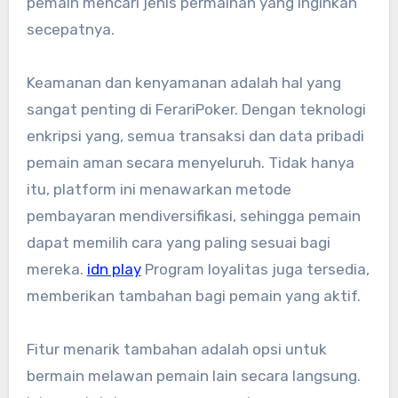
pemain mencari jenis permainan yang inginkan
secepatnya.
Keamanan dan kenyamanan adalah hal yang
sangat penting di FerariPoker. Dengan teknologi
enkripsi yang, semua transaksi dan data pribadi
pemain aman secara menyeluruh. Tidak hanya
itu, platform ini menawarkan metode
pembayaran mendiversifikasi, sehingga pemain
dapat memilih cara yang paling sesuai bagi
mereka.
idn play
Program loyalitas juga tersedia,
memberikan tambahan bagi pemain yang aktif.
Fitur menarik tambahan adalah opsi untuk
bermain melawan pemain lain secara langsung.