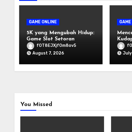
GAME ONLINE
GAME
5K yang Mengubah Hidup:
Menca
Game Slot Setoran
Kudap
Handphone Terkini
Leng
fOT8EJXjf0m8ov5
f
August 7, 2026
July
You Missed