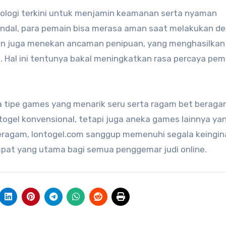
nologi terkini untuk menjamin keamanan serta nyaman
ndal, para pemain bisa merasa aman saat melakukan de
ian juga menekan ancaman penipuan, yang menghasilkan
e. Hal ini tentunya bakal meningkatkan rasa percaya pem
a tipe games yang menarik seru serta ragam bet beraga
ogel konvensional, tetapi juga aneka games lainnya ya
beragam, Iontogel.com sanggup memenuhi segala keingin
pat yang utama bagi semua penggemar judi online.