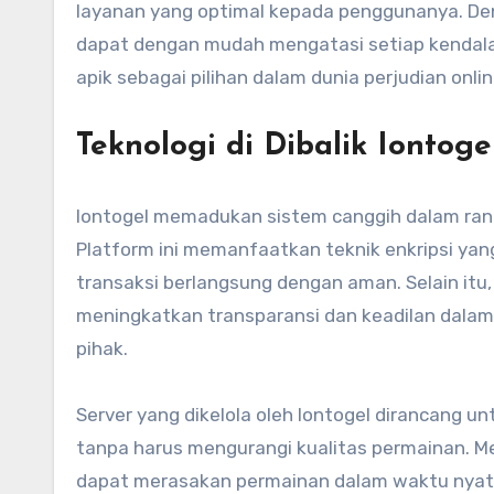
layanan yang optimal kepada penggunanya. De
dapat dengan mudah mengatasi setiap kendala 
apik sebagai pilihan dalam dunia perjudian onli
Teknologi di Dibalik Iontoge
Iontogel memadukan sistem canggih dalam ran
Platform ini memanfaatkan teknik enkripsi yan
transaksi berlangsung dengan aman. Selain itu
meningkatkan transparansi dan keadilan dalam 
pihak.
Server yang dikelola oleh Iontogel dirancang
tanpa harus mengurangi kualitas permainan. Me
dapat merasakan permainan dalam waktu nyata