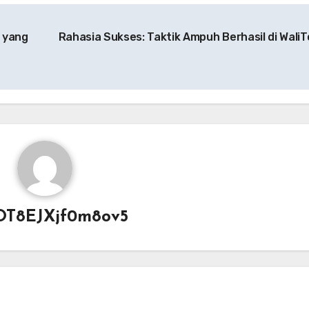
a yang
Rahasia Sukses: Taktik Ampuh Berhasil di WaliT
OT8EJXjf0m8ov5