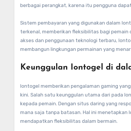
berbagai perangkat, karena itu pengguna dapa
Sistem pembayaran yang digunakan dalam Iont
terkenal, memberikan fleksibilitas bagi pemai
akses dan penggunaan teknologi terbaru, Iont
membangun lingkungan permainan yang menari
Keunggulan Iontogel di da
Iontogel memberikan pengalaman gaming yang 
kini. Salah satu keunggulan utama dari pada 
kepada pemain. Dengan situs daring yang resp
mana saja tanpa batasan. Hal ini menetapkan I
mendapatkan fleksibilitas dalam bermain.