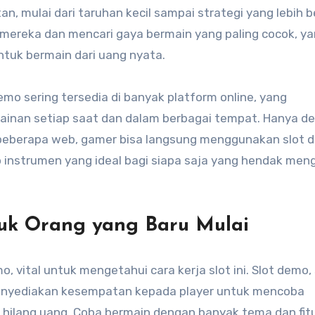
, mulai dari taruhan kecil sampai strategi yang lebih b
mereka dan mencari gaya bermain yang paling cocok, y
tuk bermain dari uang nyata.
emo sering tersedia di banyak platform online, yang
nan setiap saat dan dalam berbagai tempat. Hanya d
 beberapa web, gamer bisa langsung menggunakan slot 
o instrumen yang ideal bagi siapa saja yang hendak men
tuk Orang yang Baru Mulai
vital untuk mengetahui cara kerja slot ini. Slot demo, 
 menyediakan kesempatan kepada player untuk mencoba
 hilang uang. Coba bermain dengan banyak tema dan fit