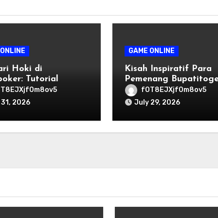
 ONLINE
GAME ONLINE
ri Hoki di
Kisah Inspiratif Para
oker: Tutorial
Pemenang Bupatitoge
kap
OT8EJXjf0m8ov5
fOT8EJXjf0m8ov5
 31, 2026
July 29, 2026