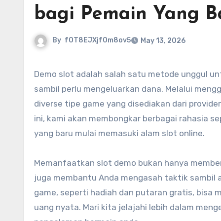
bagi Pemain Yang B
By
fOT8EJXjf0m8ov5
May 13, 2026
Demo slot adalah salah satu metode unggul untuk pemain pemula untuk mengenal dunia game mesin slot
sambil perlu mengeluarkan dana. Melalui meng
diverse tipe game yang disediakan dari provider
ini, kami akan membongkar berbagai rahasia s
yang baru mulai memasuki alam slot online.
Memanfaatkan slot demo bukan hanya memberi
juga membantu Anda mengasah taktik sambil ada 
game, seperti hadiah dan putaran gratis, bi
uang nyata. Mari kita jelajahi lebih dalam me