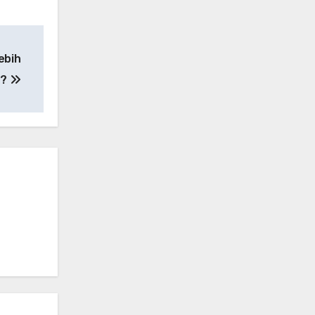
ebih
n?