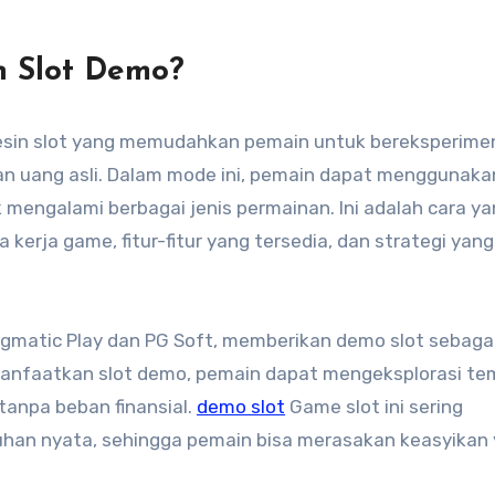
 Slot Demo?
mesin slot yang memudahkan pemain untuk bereksperime
 uang asli. Dalam mode ini, pemain dapat menggunakan
k mengalami berbagai jenis permainan. Ini adalah cara y
kerja game, fitur-fitur yang tersedia, dan strategi yang
agmatic Play dan PG Soft, memberikan demo slot sebaga
anfaatkan slot demo, pemain dapat mengeksplorasi te
tanpa beban finansial.
demo slot
Game slot ini sering
han nyata, sehingga pemain bisa merasakan keasyikan