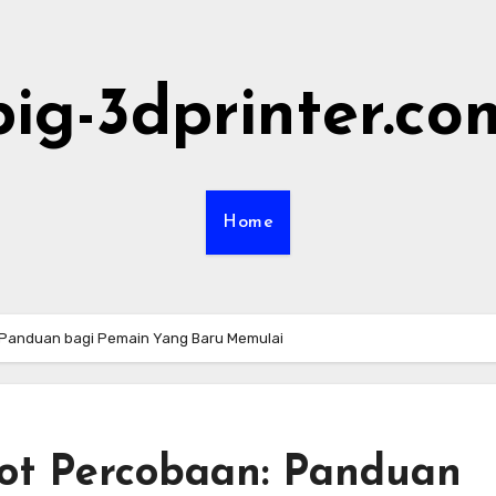
big-3dprinter.co
Home
 Panduan bagi Pemain Yang Baru Memulai
ot Percobaan: Panduan