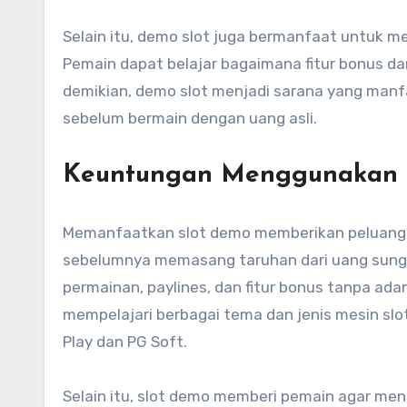
Selain itu, demo slot juga bermanfaat untuk 
Pemain dapat belajar bagaimana fitur bonus dan
demikian, demo slot menjadi sarana yang man
sebelum bermain dengan uang asli.
Keuntungan Menggunakan S
Memanfaatkan slot demo memberikan peluang 
sebelumnya memasang taruhan dari uang sungg
permainan, paylines, dan fitur bonus tanpa adan
mempelajari berbagai tema dan jenis mesin slo
Play dan PG Soft.
Selain itu, slot demo memberi pemain agar me