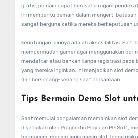
gratis, pemain dapat berusaha ragam pendekatan
Ini membantu pemain dalam mengerti batasan 
sangat berguna ketika mereka berkeputusan un
Keuntungan lainnya adalah aksesibilitas. Slot d
mempermudah gamer agar menggunakan permai
mendaftar atau bahkan tanpa registrasi pada
yang mereka inginkan. Ini menjadikan slot dem
dan bersenang-senang saat bersamaan.
Tips Bermain Demo Slot un
Saat memulai pengalaman memainkan slot demo, 
disediakan oleh Pragmatic Play dan PG Soft,
bermacam-macam jenis mesin slot tanpa risiko