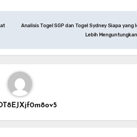
kat
Analisis Togel SGP dan Togel Sydney Siapa yang l
Lebih Menguntungka
OT8EJXjf0m8ov5