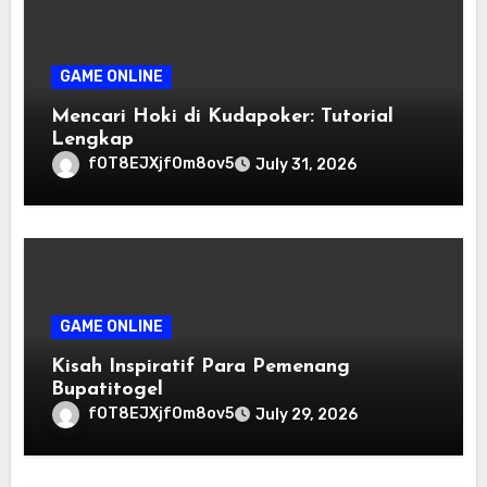
GAME ONLINE
Mencari Hoki di Kudapoker: Tutorial
Lengkap
fOT8EJXjf0m8ov5
July 31, 2026
GAME ONLINE
Kisah Inspiratif Para Pemenang
Bupatitogel
fOT8EJXjf0m8ov5
July 29, 2026