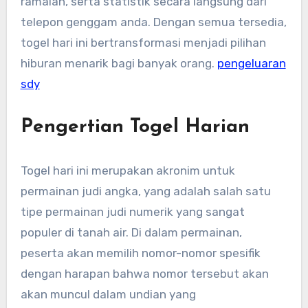
ramalan, serta statistik secara langsung dari
telepon genggam anda. Dengan semua tersedia,
togel hari ini bertransformasi menjadi pilihan
hiburan menarik bagi banyak orang.
pengeluaran
sdy
Pengertian Togel Harian
Togel hari ini merupakan akronim untuk
permainan judi angka, yang adalah salah satu
tipe permainan judi numerik yang sangat
populer di tanah air. Di dalam permainan,
peserta akan memilih nomor-nomor spesifik
dengan harapan bahwa nomor tersebut akan
akan muncul dalam undian yang