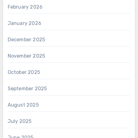
February 2026
January 2026
December 2025
November 2025
October 2025
September 2025
August 2025
July 2025
June 2025