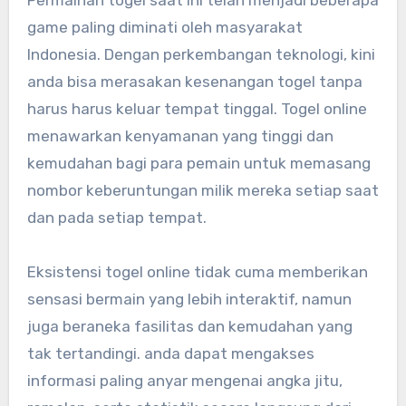
Permainan togel saat ini telah menjadi beberapa
game paling diminati oleh masyarakat
Indonesia. Dengan perkembangan teknologi, kini
anda bisa merasakan kesenangan togel tanpa
harus harus keluar tempat tinggal. Togel online
menawarkan kenyamanan yang tinggi dan
kemudahan bagi para pemain untuk memasang
nombor keberuntungan milik mereka setiap saat
dan pada setiap tempat.
Eksistensi togel online tidak cuma memberikan
sensasi bermain yang lebih interaktif, namun
juga beraneka fasilitas dan kemudahan yang
tak tertandingi. anda dapat mengakses
informasi paling anyar mengenai angka jitu,