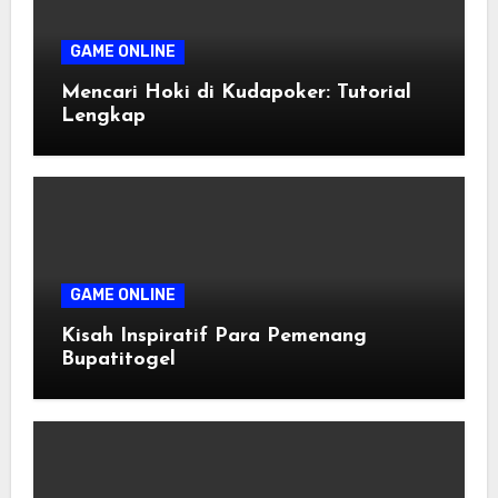
GAME ONLINE
Mencari Hoki di Kudapoker: Tutorial
Lengkap
GAME ONLINE
Kisah Inspiratif Para Pemenang
Bupatitogel