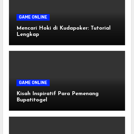
GAME ONLINE
Mencari Hoki di Kudapoker: Tutorial
Lengkap
GAME ONLINE
Kisah Inspiratif Para Pemenang
Bupatitogel