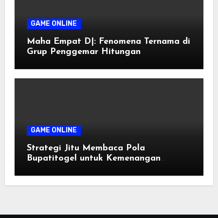
GAME ONLINE
Maha Empat D|: Fenomena Ternama di
Grup Penggemar Hitungan
GAME ONLINE
Strategi Jitu Membaca Pola
Bupatitogel untuk Kemenangan
Maksimal