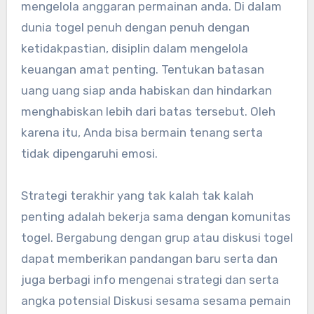
mengelola anggaran permainan anda. Di dalam
dunia togel penuh dengan penuh dengan
ketidakpastian, disiplin dalam mengelola
keuangan amat penting. Tentukan batasan
uang uang siap anda habiskan dan hindarkan
menghabiskan lebih dari batas tersebut. Oleh
karena itu, Anda bisa bermain tenang serta
tidak dipengaruhi emosi.
Strategi terakhir yang tak kalah tak kalah
penting adalah bekerja sama dengan komunitas
togel. Bergabung dengan grup atau diskusi togel
dapat memberikan pandangan baru serta dan
juga berbagi info mengenai strategi dan serta
angka potensial Diskusi sesama sesama pemain