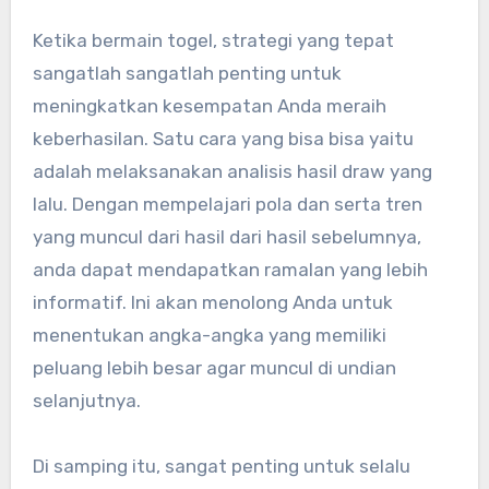
Ketika bermain togel, strategi yang tepat
sangatlah sangatlah penting untuk
meningkatkan kesempatan Anda meraih
keberhasilan. Satu cara yang bisa bisa yaitu
adalah melaksanakan analisis hasil draw yang
lalu. Dengan mempelajari pola dan serta tren
yang muncul dari hasil dari hasil sebelumnya,
anda dapat mendapatkan ramalan yang lebih
informatif. Ini akan menolong Anda untuk
menentukan angka-angka yang memiliki
peluang lebih besar agar muncul di undian
selanjutnya.
Di samping itu, sangat penting untuk selalu