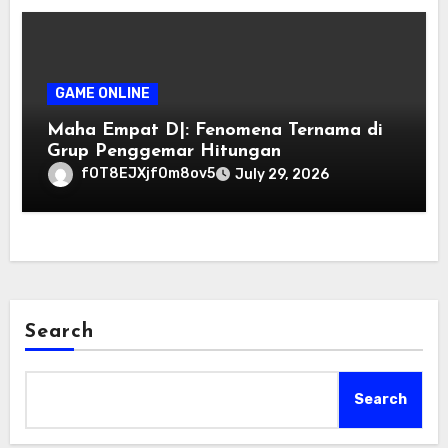
GAME ONLINE
Maha Empat D|: Fenomena Ternama di
Grup Penggemar Hitungan
fOT8EJXjf0m8ov5
July 29, 2026
Search
Search