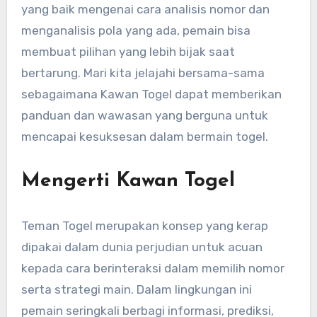
yang baik mengenai cara analisis nomor dan
menganalisis pola yang ada, pemain bisa
membuat pilihan yang lebih bijak saat
bertarung. Mari kita jelajahi bersama-sama
sebagaimana Kawan Togel dapat memberikan
panduan dan wawasan yang berguna untuk
mencapai kesuksesan dalam bermain togel.
Mengerti Kawan Togel
Teman Togel merupakan konsep yang kerap
dipakai dalam dunia perjudian untuk acuan
kepada cara berinteraksi dalam memilih nomor
serta strategi main. Dalam lingkungan ini
pemain seringkali berbagi informasi, prediksi,