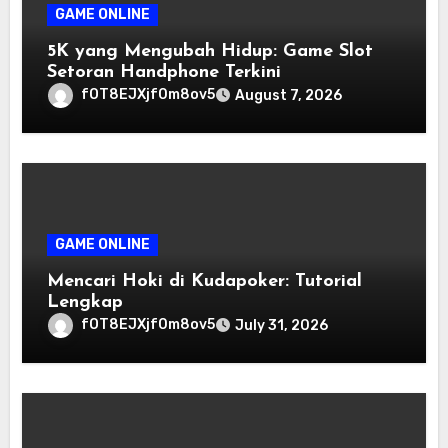
GAME ONLINE
5K yang Mengubah Hidup: Game Slot
Setoran Handphone Terkini
fOT8EJXjf0m8ov5
August 7, 2026
GAME ONLINE
Mencari Hoki di Kudapoker: Tutorial
Lengkap
fOT8EJXjf0m8ov5
July 31, 2026