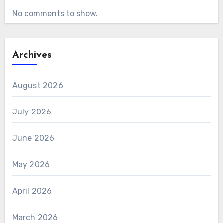
No comments to show.
Archives
August 2026
July 2026
June 2026
May 2026
April 2026
March 2026