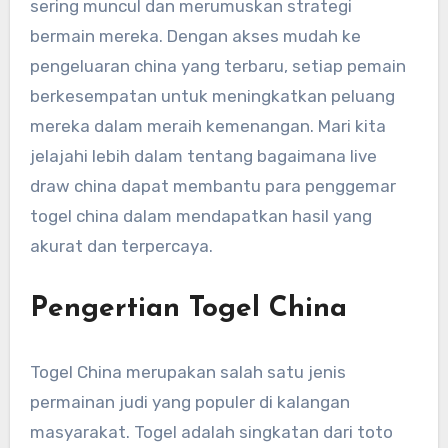
sering muncul dan merumuskan strategi
bermain mereka. Dengan akses mudah ke
pengeluaran china yang terbaru, setiap pemain
berkesempatan untuk meningkatkan peluang
mereka dalam meraih kemenangan. Mari kita
jelajahi lebih dalam tentang bagaimana live
draw china dapat membantu para penggemar
togel china dalam mendapatkan hasil yang
akurat dan terpercaya.
Pengertian Togel China
Togel China merupakan salah satu jenis
permainan judi yang populer di kalangan
masyarakat. Togel adalah singkatan dari toto