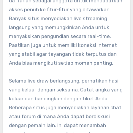
daftarlah sebagai anggota untuk mendapatkan
akses penuh ke fitur-fitur yang ditawarkan.
Banyak situs menyediakan live streaming
langsung yang memungkinkan Anda untuk
menyaksikan pengundian secara real-time.
Pastikan juga untuk memiliki koneksi internet
yang stabil agar tayangan tidak terputus dan
Anda bisa mengikuti setiap momen penting.
Selama live draw berlangsung, perhatikan hasil
yang keluar dengan seksama. Catat angka yang
keluar dan bandingkan dengan tiket Anda.
Beberapa situs juga menyediakan layanan chat
atau forum di mana Anda dapat berdiskusi
dengan pemain lain. Ini dapat menambah