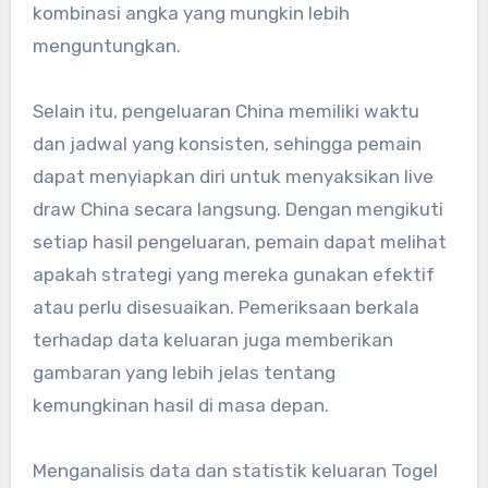
kombinasi angka yang mungkin lebih
menguntungkan.
Selain itu, pengeluaran China memiliki waktu
dan jadwal yang konsisten, sehingga pemain
dapat menyiapkan diri untuk menyaksikan live
draw China secara langsung. Dengan mengikuti
setiap hasil pengeluaran, pemain dapat melihat
apakah strategi yang mereka gunakan efektif
atau perlu disesuaikan. Pemeriksaan berkala
terhadap data keluaran juga memberikan
gambaran yang lebih jelas tentang
kemungkinan hasil di masa depan.
Menganalisis data dan statistik keluaran Togel