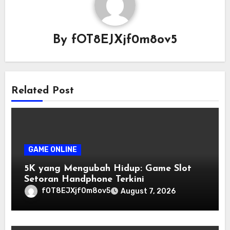
By
fOT8EJXjf0m8ov5
Related Post
GAME ONLINE
5K yang Mengubah Hidup: Game Slot
Setoran Handphone Terkini
fOT8EJXjf0m8ov5
August 7, 2026