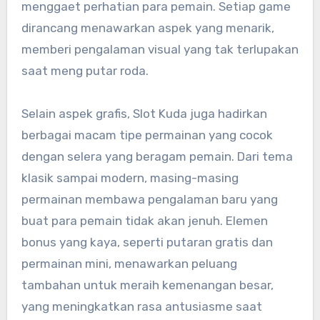
menggaet perhatian para pemain. Setiap game
dirancang menawarkan aspek yang menarik,
memberi pengalaman visual yang tak terlupakan
saat meng putar roda.
Selain aspek grafis, Slot Kuda juga hadirkan
berbagai macam tipe permainan yang cocok
dengan selera yang beragam pemain. Dari tema
klasik sampai modern, masing-masing
permainan membawa pengalaman baru yang
buat para pemain tidak akan jenuh. Elemen
bonus yang kaya, seperti putaran gratis dan
permainan mini, menawarkan peluang
tambahan untuk meraih kemenangan besar,
yang meningkatkan rasa antusiasme saat