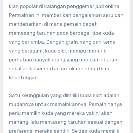
kian popular di kalangan penggemar judi online.
Permainan ini memberikan pengalaman seru dan
mendebarkan, di mana pemain dapat
memasang taruhan pada berbagai tipe kuda
yang berlomba. Dengan grafis yang dan tema
yang beragam, kuda slot mampu menarik
perhatian banyak orang yang mencari hiburan
sekalian kesempatan untuk mendapatkan
keuntungan.
Satu keunggulan yang dimiliki kuda slot adalah
mudahnya untuk memainkannya. Pemain hanya
perlu memilih kuda yang mereka yakini akan
menang, lalu memasang taruhan sesuai dengan
preferensi mereka sendiri. Setiap kuda memiliki