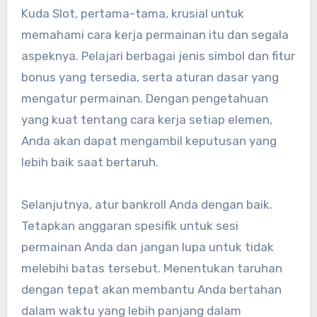
Kuda Slot, pertama-tama, krusial untuk
memahami cara kerja permainan itu dan segala
aspeknya. Pelajari berbagai jenis simbol dan fitur
bonus yang tersedia, serta aturan dasar yang
mengatur permainan. Dengan pengetahuan
yang kuat tentang cara kerja setiap elemen,
Anda akan dapat mengambil keputusan yang
lebih baik saat bertaruh.
Selanjutnya, atur bankroll Anda dengan baik.
Tetapkan anggaran spesifik untuk sesi
permainan Anda dan jangan lupa untuk tidak
melebihi batas tersebut. Menentukan taruhan
dengan tepat akan membantu Anda bertahan
dalam waktu yang lebih panjang dalam