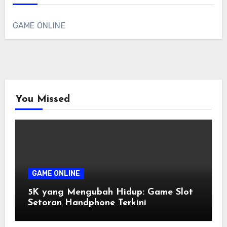
GAME ONLINE
You Missed
GAME ONLINE
5K yang Mengubah Hidup: Game Slot
Setoran Handphone Terkini