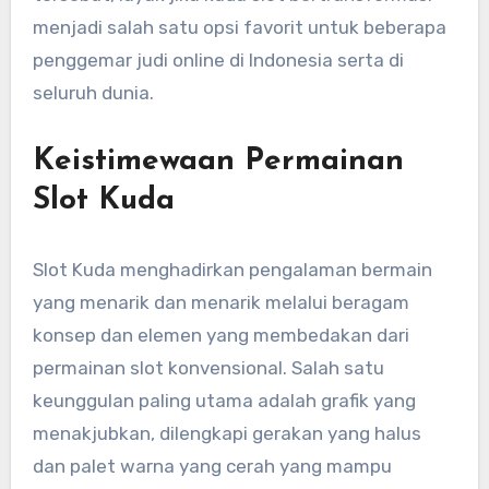
menjadi salah satu opsi favorit untuk beberapa
penggemar judi online di Indonesia serta di
seluruh dunia.
Keistimewaan Permainan
Slot Kuda
Slot Kuda menghadirkan pengalaman bermain
yang menarik dan menarik melalui beragam
konsep dan elemen yang membedakan dari
permainan slot konvensional. Salah satu
keunggulan paling utama adalah grafik yang
menakjubkan, dilengkapi gerakan yang halus
dan palet warna yang cerah yang mampu