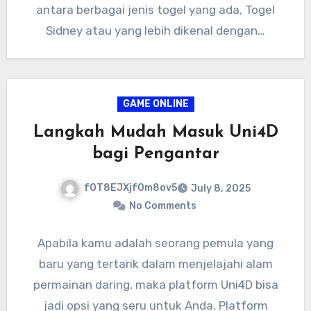
antara berbagai jenis togel yang ada, Togel
Sidney atau yang lebih dikenal dengan…
GAME ONLINE
Langkah Mudah Masuk Uni4D
bagi Pengantar
fOT8EJXjf0m8ov5
July 8, 2025
No Comments
Apabila kamu adalah seorang pemula yang
baru yang tertarik dalam menjelajahi alam
permainan daring, maka platform Uni4D bisa
jadi opsi yang seru untuk Anda. Platform