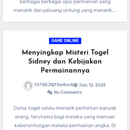
berbagai berbagai opsi permainan yang
menarik dan peluang untung yang menarik,…
GAME ONLINE
Menyingkap Misteri Togel
Sidney dan Kebijakan
Permainannya
fOT8EJXjf0m8ov5
July 12, 2025
No Comments
Dunia togel selalu menarik perhatian banyak
orang, terutama bagi mereka yang mencari
keberuntungan melalui permainan angka. Di