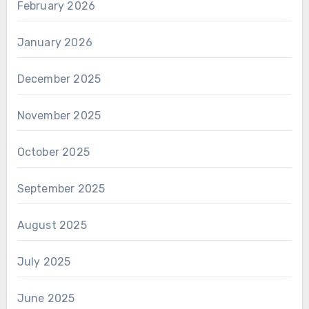
February 2026
January 2026
December 2025
November 2025
October 2025
September 2025
August 2025
July 2025
June 2025