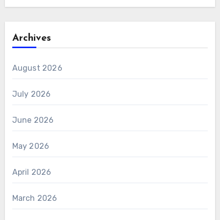
Archives
August 2026
July 2026
June 2026
May 2026
April 2026
March 2026