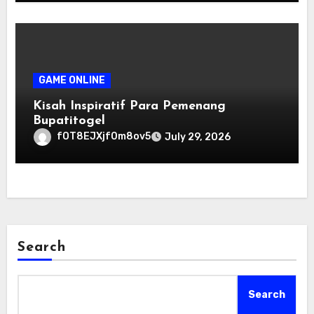
GAME ONLINE
Kisah Inspiratif Para Pemenang
Bupatitogel
fOT8EJXjf0m8ov5
July 29, 2026
Search
Search