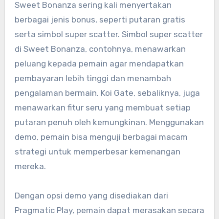
Sweet Bonanza sering kali menyertakan
berbagai jenis bonus, seperti putaran gratis
serta simbol super scatter. Simbol super scatter
di Sweet Bonanza, contohnya, menawarkan
peluang kepada pemain agar mendapatkan
pembayaran lebih tinggi dan menambah
pengalaman bermain. Koi Gate, sebaliknya, juga
menawarkan fitur seru yang membuat setiap
putaran penuh oleh kemungkinan. Menggunakan
demo, pemain bisa menguji berbagai macam
strategi untuk memperbesar kemenangan
mereka.
Dengan opsi demo yang disediakan dari
Pragmatic Play, pemain dapat merasakan secara