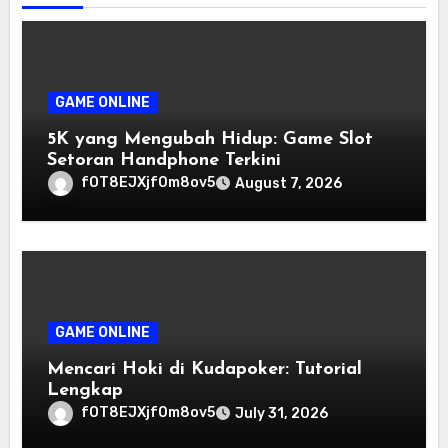
GAME ONLINE
5K yang Mengubah Hidup: Game Slot
Setoran Handphone Terkini
fOT8EJXjf0m8ov5
August 7, 2026
GAME ONLINE
Mencari Hoki di Kudapoker: Tutorial
Lengkap
fOT8EJXjf0m8ov5
July 31, 2026