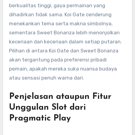
berkualitas tinggi, gaya permainan yang
dihadirkan tidak sama. Koi Gate cenderung
menekankan tema serta makna simbolnya,
sementara Sweet Bonanza lebih menonjolkan
keceriaan dan keceriaan dalam setiap putaran.
Pilihan di antara Koi Gate dan Sweet Bonanza
akan tergantung pada preferensi pribadi
pemain, apakah mereka suka nuansa budaya
atau sensasi penuh warna dari.
Penjelasan ataupun Fitur
Unggulan Slot dari
Pragmatic Play