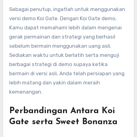
Sebagai penutup, ingatlah untuk menggunakan
versi demo Koi Gate. Dengan Koi Gate demo,
Kamu dapat memahami lebih dalam mengenai
gerak permainan dan strategi yang berhasil
sebelum bermain menggunakan uang asli.
Sediakan waktu untuk berlatih serta menguji
berbagai strategi di demo supaya ketika
bermain di versi asli, Anda telah persiapan yang
lebih matang dan yakin dalam meraih
kemenangan.
Perbandingan Antara Koi
Gate serta Sweet Bonanza