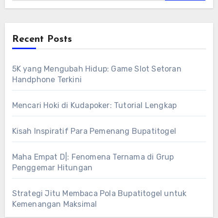
Recent Posts
5K yang Mengubah Hidup: Game Slot Setoran
Handphone Terkini
Mencari Hoki di Kudapoker: Tutorial Lengkap
Kisah Inspiratif Para Pemenang Bupatitogel
Maha Empat D|: Fenomena Ternama di Grup
Penggemar Hitungan
Strategi Jitu Membaca Pola Bupatitogel untuk
Kemenangan Maksimal