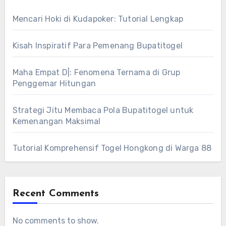
Mencari Hoki di Kudapoker: Tutorial Lengkap
Kisah Inspiratif Para Pemenang Bupatitogel
Maha Empat D|: Fenomena Ternama di Grup
Penggemar Hitungan
Strategi Jitu Membaca Pola Bupatitogel untuk
Kemenangan Maksimal
Tutorial Komprehensif Togel Hongkong di Warga 88
Recent Comments
No comments to show.