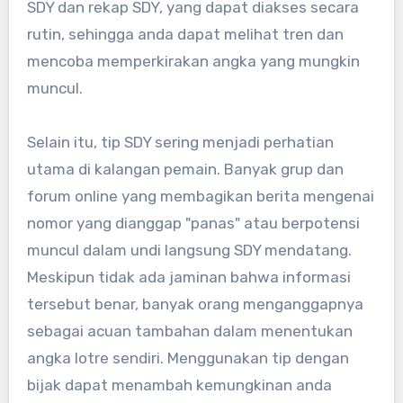
SDY dan rekap SDY, yang dapat diakses secara
rutin, sehingga anda dapat melihat tren dan
mencoba memperkirakan angka yang mungkin
muncul.
Selain itu, tip SDY sering menjadi perhatian
utama di kalangan pemain. Banyak grup dan
forum online yang membagikan berita mengenai
nomor yang dianggap "panas" atau berpotensi
muncul dalam undi langsung SDY mendatang.
Meskipun tidak ada jaminan bahwa informasi
tersebut benar, banyak orang menganggapnya
sebagai acuan tambahan dalam menentukan
angka lotre sendiri. Menggunakan tip dengan
bijak dapat menambah kemungkinan anda