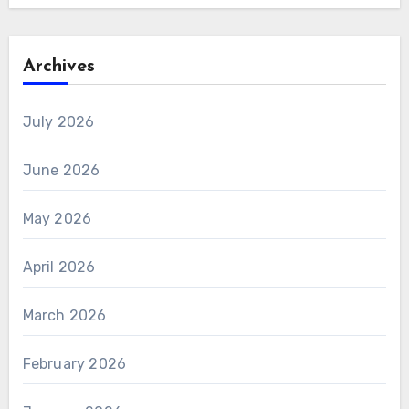
Archives
July 2026
June 2026
May 2026
April 2026
March 2026
February 2026