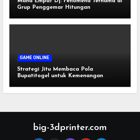
Maha Empat D|: Fenomena Ternama di
Grup Penggemar Hitungan
GAME ONLINE
Strategi Jitu Membaca Pola
Bupatitogel untuk Kemenangan
Maksimal
big-3dprinter.com