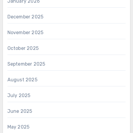
January 2026
December 2025
November 2025
October 2025
September 2025
August 2025
July 2025
June 2025
May 2025