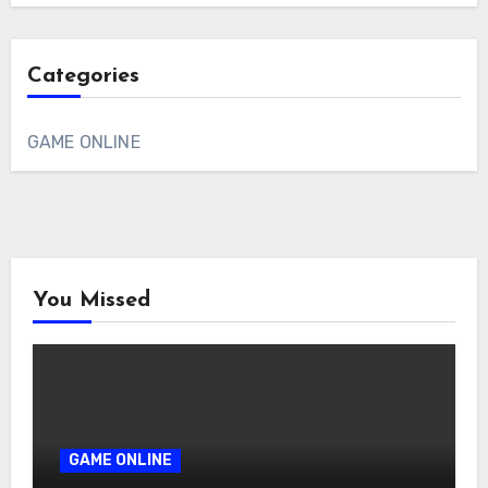
Categories
GAME ONLINE
You Missed
GAME ONLINE