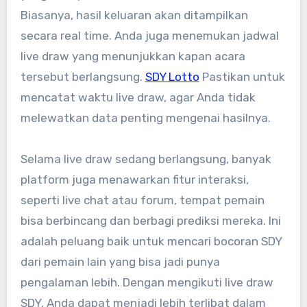
Biasanya, hasil keluaran akan ditampilkan
secara real time. Anda juga menemukan jadwal
live draw yang menunjukkan kapan acara
tersebut berlangsung.
SDY Lotto
Pastikan untuk
mencatat waktu live draw, agar Anda tidak
melewatkan data penting mengenai hasilnya.
Selama live draw sedang berlangsung, banyak
platform juga menawarkan fitur interaksi,
seperti live chat atau forum, tempat pemain
bisa berbincang dan berbagi prediksi mereka. Ini
adalah peluang baik untuk mencari bocoran SDY
dari pemain lain yang bisa jadi punya
pengalaman lebih. Dengan mengikuti live draw
SDY, Anda dapat menjadi lebih terlibat dalam