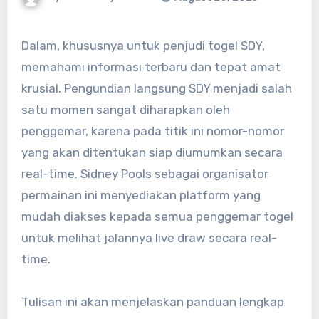
Dalam, khususnya untuk penjudi togel SDY,
memahami informasi terbaru dan tepat amat
krusial. Pengundian langsung SDY menjadi salah
satu momen sangat diharapkan oleh
penggemar, karena pada titik ini nomor-nomor
yang akan ditentukan siap diumumkan secara
real-time. Sidney Pools sebagai organisator
permainan ini menyediakan platform yang
mudah diakses kepada semua penggemar togel
untuk melihat jalannya live draw secara real-
time.
Tulisan ini akan menjelaskan panduan lengkap