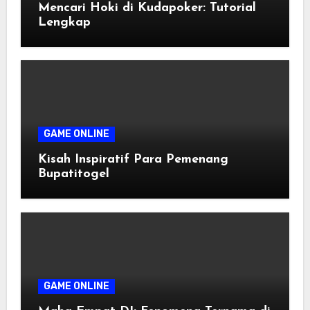
Mencari Hoki di Kudapoker: Tutorial
Lengkap
GAME ONLINE
Kisah Inspiratif Para Pemenang
Bupatitogel
GAME ONLINE