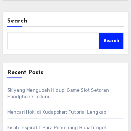
Search
Search
Recent Posts
5K yang Mengubah Hidup: Game Slot Setoran
Handphone Terkini
Mencari Hoki di Kudapoker: Tutorial Lengkap
Kisah Inspiratif Para Pemenang Bupatitogel