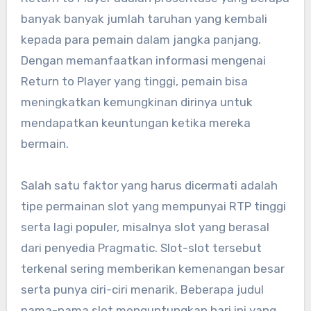
banyak banyak jumlah taruhan yang kembali
kepada para pemain dalam jangka panjang.
Dengan memanfaatkan informasi mengenai
Return to Player yang tinggi, pemain bisa
meningkatkan kemungkinan dirinya untuk
mendapatkan keuntungan ketika mereka
bermain.
Salah satu faktor yang harus dicermati adalah
tipe permainan slot yang mempunyai RTP tinggi
serta lagi populer, misalnya slot yang berasal
dari penyedia Pragmatic. Slot-slot tersebut
terkenal sering memberikan kemenangan besar
serta punya ciri-ciri menarik. Beberapa judul
nama-nama slot menguntungkan hari ini yang