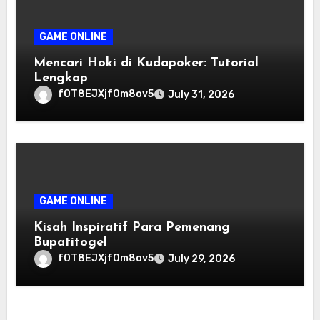
GAME ONLINE
Mencari Hoki di Kudapoker: Tutorial
Lengkap
fOT8EJXjf0m8ov5
July 31, 2026
GAME ONLINE
Kisah Inspiratif Para Pemenang
Bupatitogel
fOT8EJXjf0m8ov5
July 29, 2026