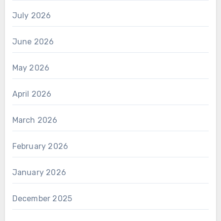
July 2026
June 2026
May 2026
April 2026
March 2026
February 2026
January 2026
December 2025