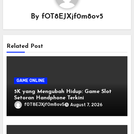
By
fOT8EJXjf0m8ov5
Related Post
GAME ONLINE
5K yang Mengubah Hidup: Game Slot
Setoran Handphone Terkini
fOT8EJXjf0m8ov5
August 7, 2026