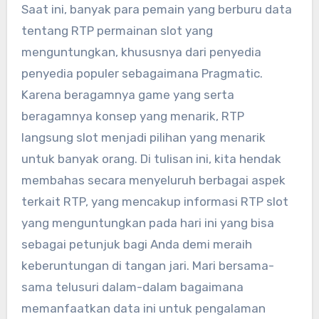
Saat ini, banyak para pemain yang berburu data
tentang RTP permainan slot yang
menguntungkan, khususnya dari penyedia
penyedia populer sebagaimana Pragmatic.
Karena beragamnya game yang serta
beragamnya konsep yang menarik, RTP
langsung slot menjadi pilihan yang menarik
untuk banyak orang. Di tulisan ini, kita hendak
membahas secara menyeluruh berbagai aspek
terkait RTP, yang mencakup informasi RTP slot
yang menguntungkan pada hari ini yang bisa
sebagai petunjuk bagi Anda demi meraih
keberuntungan di tangan jari. Mari bersama-
sama telusuri dalam-dalam bagaimana
memanfaatkan data ini untuk pengalaman