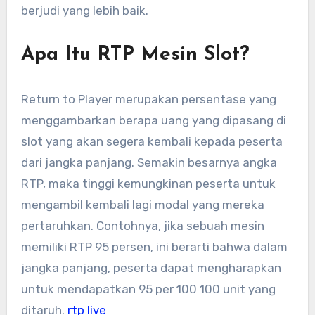
berjudi yang lebih baik.
Apa Itu RTP Mesin Slot?
Return to Player merupakan persentase yang
menggambarkan berapa uang yang dipasang di
slot yang akan segera kembali kepada peserta
dari jangka panjang. Semakin besarnya angka
RTP, maka tinggi kemungkinan peserta untuk
mengambil kembali lagi modal yang mereka
pertaruhkan. Contohnya, jika sebuah mesin
memiliki RTP 95 persen, ini berarti bahwa dalam
jangka panjang, peserta dapat mengharapkan
untuk mendapatkan 95 per 100 100 unit yang
ditaruh.
rtp live