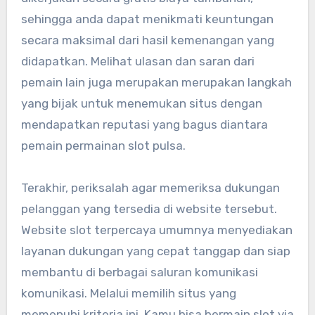
sehingga anda dapat menikmati keuntungan
secara maksimal dari hasil kemenangan yang
didapatkan. Melihat ulasan dan saran dari
pemain lain juga merupakan merupakan langkah
yang bijak untuk menemukan situs dengan
mendapatkan reputasi yang bagus diantara
pemain permainan slot pulsa.
Terakhir, periksalah agar memeriksa dukungan
pelanggan yang tersedia di website tersebut.
Website slot terpercaya umumnya menyediakan
layanan dukungan yang cepat tanggap dan siap
membantu di berbagai saluran komunikasi
komunikasi. Melalui memilih situs yang
memenuhi kriteria ini, Kamu bisa bermain slot via