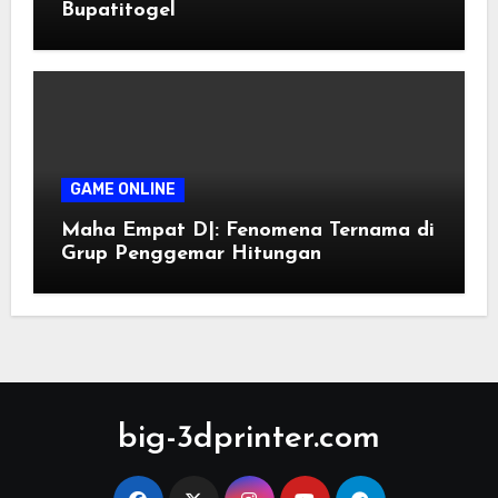
Bupatitogel
GAME ONLINE
Maha Empat D|: Fenomena Ternama di
Grup Penggemar Hitungan
big-3dprinter.com