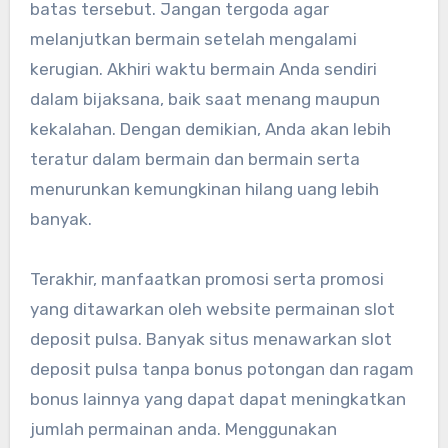
batas tersebut. Jangan tergoda agar
melanjutkan bermain setelah mengalami
kerugian. Akhiri waktu bermain Anda sendiri
dalam bijaksana, baik saat menang maupun
kekalahan. Dengan demikian, Anda akan lebih
teratur dalam bermain dan bermain serta
menurunkan kemungkinan hilang uang lebih
banyak.
Terakhir, manfaatkan promosi serta promosi
yang ditawarkan oleh website permainan slot
deposit pulsa. Banyak situs menawarkan slot
deposit pulsa tanpa bonus potongan dan ragam
bonus lainnya yang dapat dapat meningkatkan
jumlah permainan anda. Menggunakan