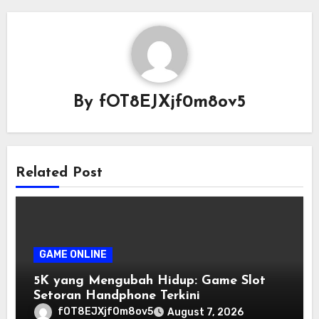
By
fOT8EJXjf0m8ov5
Related Post
GAME ONLINE
5K yang Mengubah Hidup: Game Slot
Setoran Handphone Terkini
fOT8EJXjf0m8ov5
August 7, 2026