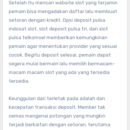
Setelah itu mencari website slot yang terjamin
pemain bisa mengadakan daftar lalu membuat
setoran dengan kredit. Opsi deposit pulsa
indosat slot, slot deposit pulsa tri, dan slot
pulsa telkomsel memberikan kemungkinan
pemain agar menentukan provider yang sesuai
cocok. Begitu deposit selesai, pemain dapat
segera mulai bermain lalu memilih bermacam-
macam macam slot yang ada yang tersedia
tersedia.
Keunggulan dari terletak pada adalah dan
kecepatan transaksi deposit. Member tak
cemas mengenai potongan yang mungkin
terjadi berkaitan dengan setoran, terutama