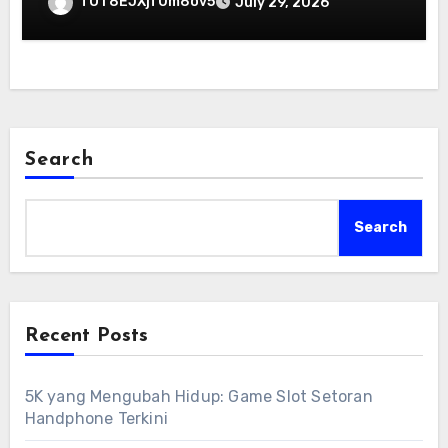
fOT8EJXjf0m8ov5
July 29, 2026
Search
Search
Recent Posts
5K yang Mengubah Hidup: Game Slot Setoran
Handphone Terkini