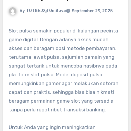
By
fOT8EJXjf0m8ov5
September 29, 2025
Slot pulsa semakin populer di kalangan pecinta
game digital. Dengan adanya akses mudah
akses dan beragam opsi metode pembayaran,
terutama lewat pulsa, sejumlah pemain yang
sangat tertarik untuk mencoba nasibnya pada
platform slot pulsa. Model deposit pulsa
memungkinkan gamer agar melakukan setoran
cepat dan praktis, sehingga bisa bisa nikmati
beragam permainan game slot yang tersedia
tanpa perlu repot ribet transaksi banking.
Untuk Anda yang ingin meningkatkan