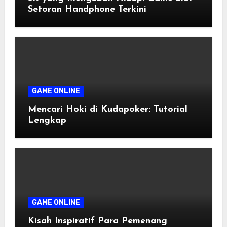
Setoran Handphone Terkini
GAME ONLINE
Mencari Hoki di Kudapoker: Tutorial
Lengkap
GAME ONLINE
Kisah Inspiratif Para Pemenang