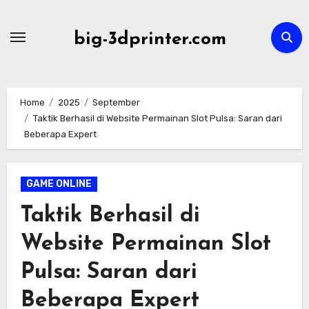
Skip
to
big-3dprinter.com
content
Home
2025
September
Taktik Berhasil di Website Permainan Slot Pulsa: Saran dari
Beberapa Expert
GAME ONLINE
Taktik Berhasil di
Website Permainan Slot
Pulsa: Saran dari
Beberapa Expert