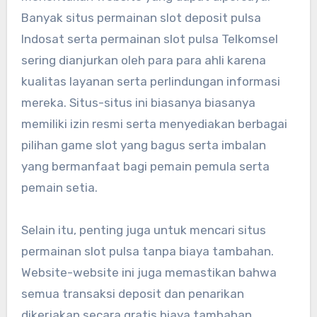
Banyak situs permainan slot deposit pulsa
Indosat serta permainan slot pulsa Telkomsel
sering dianjurkan oleh para para ahli karena
kualitas layanan serta perlindungan informasi
mereka. Situs-situs ini biasanya biasanya
memiliki izin resmi serta menyediakan berbagai
pilihan game slot yang bagus serta imbalan
yang bermanfaat bagi pemain pemula serta
pemain setia.
Selain itu, penting juga untuk mencari situs
permainan slot pulsa tanpa biaya tambahan.
Website-website ini juga memastikan bahwa
semua transaksi deposit dan penarikan
dikerjakan secara gratis biaya tambahan,