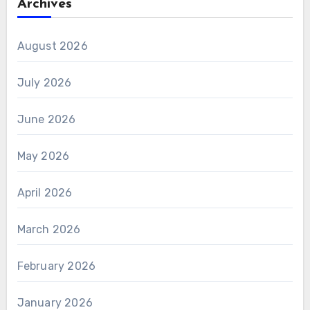
Archives
August 2026
July 2026
June 2026
May 2026
April 2026
March 2026
February 2026
January 2026