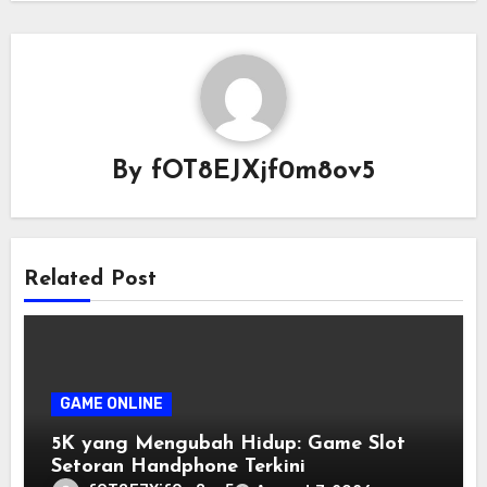
By
fOT8EJXjf0m8ov5
Related Post
GAME ONLINE
5K yang Mengubah Hidup: Game Slot
Setoran Handphone Terkini