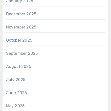
January 2026
December 2025
November 2025
October 2025
September 2025
August 2025
July 2025
June 2025
May 2025