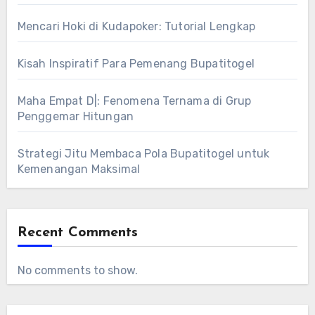
Mencari Hoki di Kudapoker: Tutorial Lengkap
Kisah Inspiratif Para Pemenang Bupatitogel
Maha Empat D|: Fenomena Ternama di Grup
Penggemar Hitungan
Strategi Jitu Membaca Pola Bupatitogel untuk
Kemenangan Maksimal
Recent Comments
No comments to show.