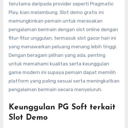
terutama daripada provider seperti Pragmatic
Play, kian melambung. Slot demo gratis ini
memungkinkan pemain untuk merasakan
pengalaman bermain dengan slot online dengan
fitur-fitur unggulan, termasuk slot gacor hari ini
yang menawarkan peluang menang lebih tinggi.
Dengan beragam pilihan yang ada, penting
untuk memahami kualitas serta keunggulan
game modern ini supaya pemain dapat memilih
platform yang paling sesuai serta meningkatkan
pengalaman bermain secara menyeluruh.
Keunggulan PG Soft terkait
Slot Demo