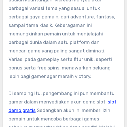
berbagai variasi tema yang sesuai untuk
berbagai gaya pemain, dari adventure, fantasy,
sampai tema klasik. Keberagaman ini
memungkinkan pemain untuk menjelajahi
berbagai dunia dalam satu platform dan
mencari game yang paling sangat diminati.
Variasi pada gameplay serta fitur unik, seperti
bonus serta free spins, menawarkan peluang
lebih bagi gamer agar meraih victory.
Di samping itu, pengembang ini pun membantu
gamer dalam menyediakan akun demo slot.
slot
demo gratis
Sedangkan akun ini memberi izin
pemain untuk mencoba berbagai games