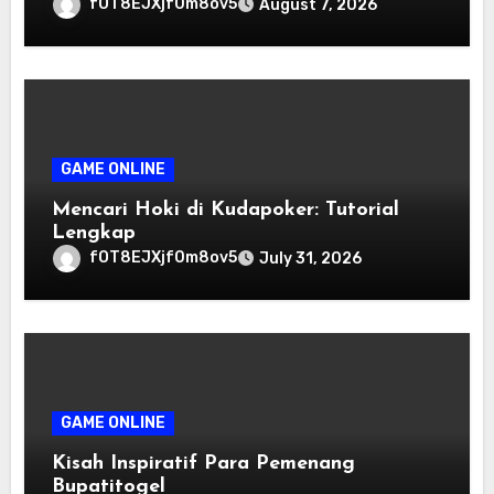
fOT8EJXjf0m8ov5
August 7, 2026
GAME ONLINE
Mencari Hoki di Kudapoker: Tutorial
Lengkap
fOT8EJXjf0m8ov5
July 31, 2026
GAME ONLINE
Kisah Inspiratif Para Pemenang
Bupatitogel