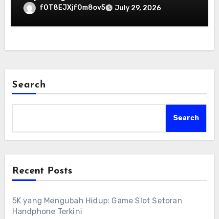
fOT8EJXjf0m8ov5
July 29, 2026
Search
Search
Recent Posts
5K yang Mengubah Hidup: Game Slot Setoran
Handphone Terkini