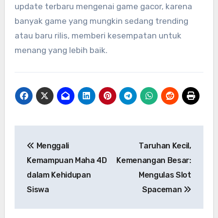
update terbaru mengenai game gacor, karena
banyak game yang mungkin sedang trending
atau baru rilis, memberi kesempatan untuk
menang yang lebih baik.
Post
Menggali
Taruhan Kecil,
navigation
Kemampuan Maha 4D
Kemenangan Besar:
dalam Kehidupan
Mengulas Slot
Siswa
Spaceman