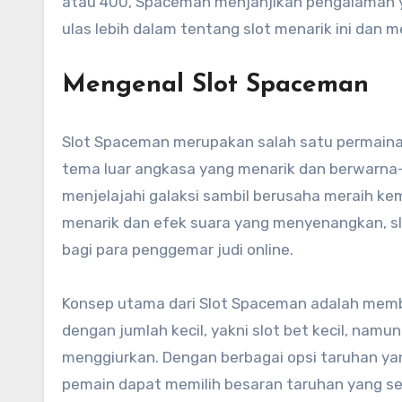
atau 400, Spaceman menjanjikan pengalaman y
ulas lebih dalam tentang slot menarik ini dan m
Mengenal Slot Spaceman
Slot Spaceman merupakan salah satu permainan
tema luar angkasa yang menarik dan berwarna-w
menjelajahi galaksi sambil berusaha meraih ke
menarik dan efek suara yang menyenangkan, s
bagi para penggemar judi online.
Konsep utama dari Slot Spaceman adalah me
dengan jumlah kecil, yakni slot bet kecil, na
menggiurkan. Dengan berbagai opsi taruhan yang
pemain dapat memilih besaran taruhan yang ses