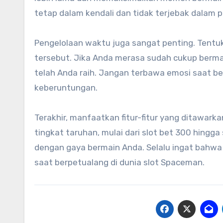
tetap dalam kendali dan tidak terjebak dalam p
Pengelolaan waktu juga sangat penting. Tentu
tersebut. Jika Anda merasa sudah cukup berma
telah Anda raih. Jangan terbawa emosi saat be
keberuntungan.
Terakhir, manfaatkan fitur-fitur yang ditawar
tingkat taruhan, mulai dari slot bet 300 hingg
dengan gaya bermain Anda. Selalu ingat bahwa
saat berpetualang di dunia slot Spaceman.