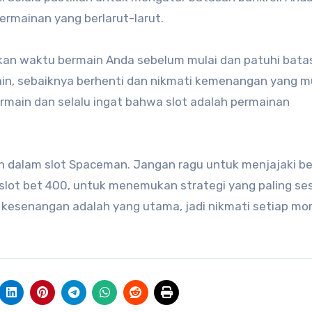
ermainan yang berlarut-larut.
kan waktu bermain Anda sebelum mulai dan patuhi bata
in, sebaiknya berhenti dan nikmati kemenangan yang m
rmain dan selalu ingat bahwa slot adalah permainan
kan dalam slot Spaceman. Jangan ragu untuk menjajaki b
a slot bet 400, untuk menemukan strategi yang paling se
 kesenangan adalah yang utama, jadi nikmati setiap m