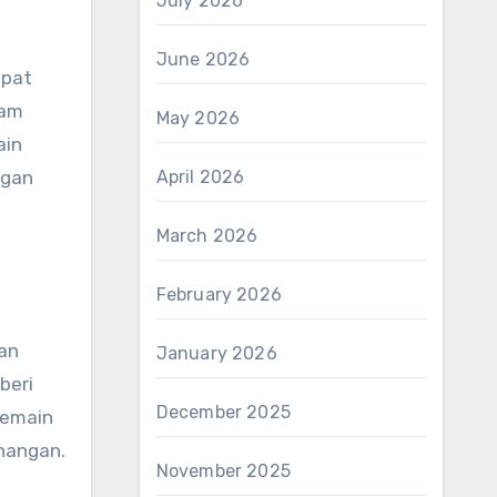
July 2026
June 2026
apat
lam
May 2026
ain
ngan
April 2026
March 2026
February 2026
gan
January 2026
beri
December 2025
Pemain
nangan.
November 2025