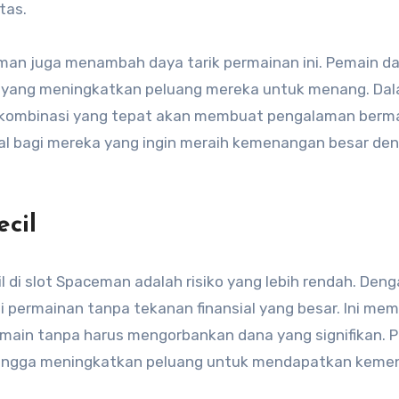
tas.
aceman juga menambah daya tarik permainan ini. Pemain d
l yang meningkatkan peluang mereka untuk menang. Da
n kombinasi yang tepat akan membuat pengalaman berm
eal bagi mereka yang ingin meraih kemenangan besar de
cil
 di slot Spaceman adalah risiko yang lebih rendah. Den
 permainan tanpa tekanan finansial yang besar. Ini mem
ain tanpa harus mengorbankan dana yang signifikan. 
sehingga meningkatkan peluang untuk mendapatkan keme