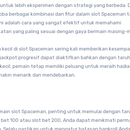
 untuk lebih eksperimen dengan strategi yang berbeda.
oba berbagai kombinasi dan fitur dalam slot Spaceman 
Ini adalah cara yang sangat efektif untuk memahami
an yang paling sesuai dengan gaya bermain masing-m
 kecil di slot Spaceman sering kali memberikan kesemp
jackpot progresif dapat diaktifkan bahkan dengan taru
i kecil, pemain tetap memiliki peluang untuk meraih hadi
emakin menarik dan mendebarkan.
n
ain slot Spaceman, penting untuk memulai dengan tar
lot bet 100 atau slot bet 200, Anda dapat menikmati perm
Selalu pastikan untuk mengatur batasan bankroll Anda