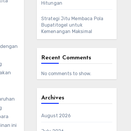
kita
Hitungan
Strategi Jitu Membaca Pola
Bupatitogel untuk
Kemenangan Maksimal
 dengan
Recent Comments
g
pakan
No comments to show.
Archives
aruhan
g
August 2026
para
nan ini