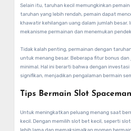
Selain itu, taruhan kecil memungkinkan pemain
taruhan yang lebih rendah, pemain dapat menc
khawatir kehilangan uang dalam jumlah besar. 
mekanisme permainan dan menemukan pendekat
Tidak kalah penting, permainan dengan taruhan
untuk menang besar. Beberapa fitur bonus dan 
minimal. Hal ini berarti bahwa dengan investas
signifikan, menjadikan pengalaman bermain s
Tips Bermain Slot Spacema
Untuk meningkatkan peluang menang saat berm
kecil. Dengan memilih slot bet kecil, seperti s
lebih lama dan memaksimalkan momen bermain. 