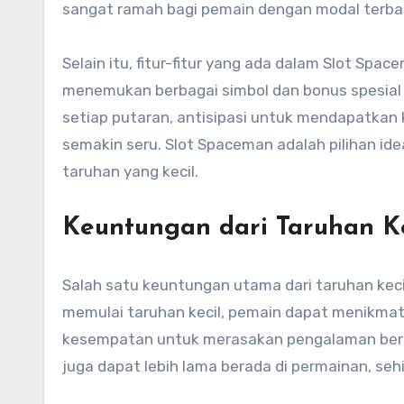
sangat ramah bagi pemain dengan modal terba
Selain itu, fitur-fitur yang ada dalam Slot Sp
menemukan berbagai simbol dan bonus spesia
setiap putaran, antisipasi untuk mendapatka
semakin seru. Slot Spaceman adalah pilihan id
taruhan yang kecil.
Keuntungan dari Taruhan Ke
Salah satu keuntungan utama dari taruhan kecil
memulai taruhan kecil, pemain dapat menikmati
kesempatan untuk merasakan pengalaman berm
juga dapat lebih lama berada di permainan, 