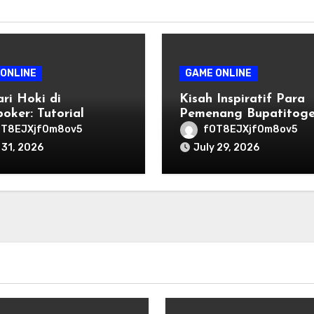
 ONLINE
GAME ONLINE
ri Hoki di
Kisah Inspiratif Para
oker: Tutorial
Pemenang Bupatitoge
kap
OT8EJXjf0m8ov5
fOT8EJXjf0m8ov5
 31, 2026
July 29, 2026