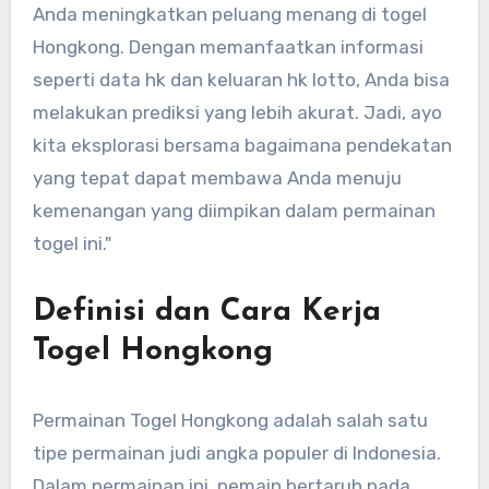
Anda meningkatkan peluang menang di togel
Hongkong. Dengan memanfaatkan informasi
seperti data hk dan keluaran hk lotto, Anda bisa
melakukan prediksi yang lebih akurat. Jadi, ayo
kita eksplorasi bersama bagaimana pendekatan
yang tepat dapat membawa Anda menuju
kemenangan yang diimpikan dalam permainan
togel ini."
Definisi dan Cara Kerja
Togel Hongkong
Permainan Togel Hongkong adalah salah satu
tipe permainan judi angka populer di Indonesia.
Dalam permainan ini, pemain bertaruh pada