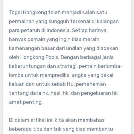
Togel Hongkong telah menjadi salah satu
permainan yang sungguh terkenal di kalangan
para petaruh di Indonesia. Setiap harinya,
banyak pemain yang ingin bisa meraih
kemenangan besar dari undian yang diadakan
oleh Hongkong Pools. Dengan berbagai jenis
keberuntungan dan strategi, pemain berlomba-
lomba untuk memprediksi angka yang bakal
keluar, dan untuk sebab itu, pemahaman
tentang data hk, hasil hk, dan pengeluaran hk
amat penting.
Di dalam artikel ini, kita akan membahas
beberapa tips dan trik yang bisa membantu