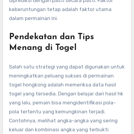
diprediksi dengan pasti secara pasti. Faktor
keberuntungan tetap adalah faktor utama
dalam permainan ini.
Pendekatan dan Tips
Menang di Togel
Salah satu strategi yang dapat digunakan untuk
meningkatkan peluang sukses di permainan
togel hongkong adalah memeriksa data hasil
togel yang tersedia. Dengan belajar dari hasil hk
yang lalu, pemain bisa mengidentifikasi pola-
pola tertentu yang kemungkinan terjadi.
Contohnya, melihat angka-angka yang sering
keluar dan kombinasi angka yang terbukti