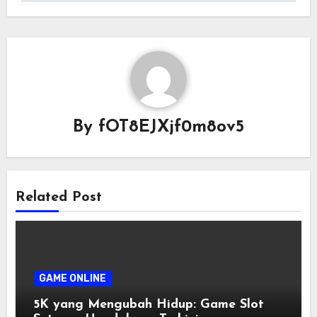
By
fOT8EJXjf0m8ov5
Related Post
GAME ONLINE
5K yang Mengubah Hidup: Game Slot