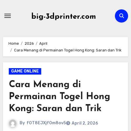
Skip
to
big-3dprinter.com
content
Home
2026
April
Cara Menang di Permainan Togel Hong Kong: Saran dan Trik
GAME ONLINE
Cara Menang di
Permainan Togel Hong
Kong: Saran dan Trik
By
fOT8EJXjf0m8ov5
April 2, 2026