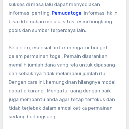
sukses di masa lalu dapat menyediakan
informasi penting.
Pemudatogel
Informasi hk ini
bisa ditemukan melalui situs resmi hongkong
pools dan sumber terpercaya lain.
Selain itu, esensial untuk mengatur budget
dalam permainan togel. Pemain disarankan
memilih jumlah dana yang rela untuk dipasang
dan sebaiknya tidak melampaui jumlah itu.
Dengan cara ini, kemungkinan hilangnya modal
dapat dikurangi. Mengatur uang dengan baik
juga membantu anda agar tetap terfokus dan
tidak terjebak dalam emosi ketika permainan
sedang berlangsung.