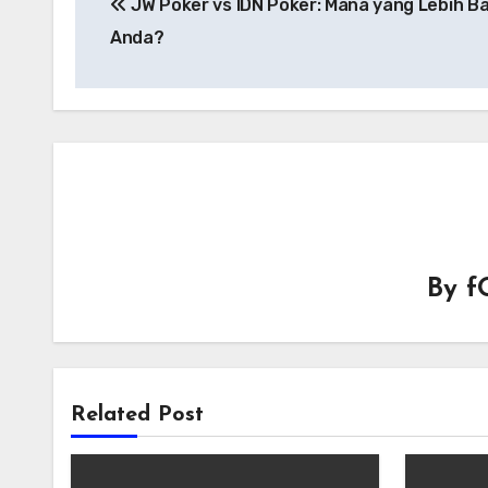
JW Poker vs IDN Poker: Mana yang Lebih Ba
navigation
Anda?
By
f
Related Post