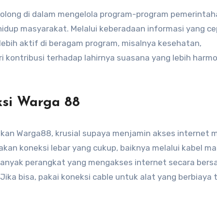
olong di dalam mengelola program-program pemerintah
idup masyarakat. Melalui keberadaan informasi yang c
 lebih aktif di beragam program, misalnya kesehatan,
i kontribusi terhadap lahirnya suasana yang lebih harmo
si Warga 88
 Warga88, krusial supaya menjamin akses internet mi
akan koneksi lebar yang cukup, baiknya melalui kabel m
u banyak perangkat yang mengakses internet secara ber
Jika bisa, pakai koneksi cable untuk alat yang berbiaya t