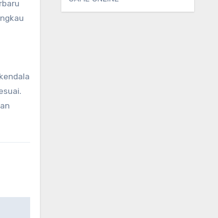
rbaru
angkau
 kendala
esuai.
kan