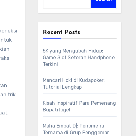
Recent Posts
untuk
kian
5K yang Mengubah Hidup:
Game Slot Setoran Handphone
raksi
Terkini
Mencari Hoki di Kudapoker:
kan
Tutorial Lengkap
an trik
Kisah Inspiratif Para Pemenang
Bupatitogel
uat.
Maha Empat D|: Fenomena
Ternama di Grup Penggemar