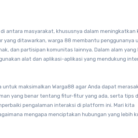
itur yang ditawarkan, warga 88 membantu penggunanya 
ak, dan partisipan komunitas lainnya. Dalam alam yang 
gunakan alat dan aplikasi-aplikasi yang mendukung inte
ara untuk maksimalkan Warga88 agar Anda dapat merasa
yang benar tentang fitur-fitur yang ada, serta tips d
rbaiki pengalaman interaksi di platform ini. Mari kita
bagaimana mengapa menciptakan hubungan yang lebih k