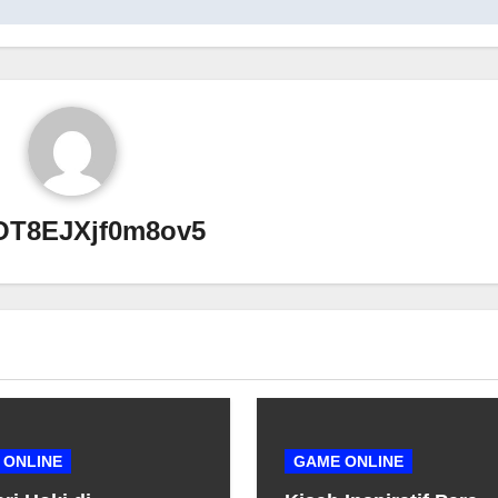
OT8EJXjf0m8ov5
 ONLINE
GAME ONLINE