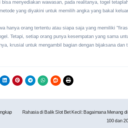
i bisa menyediakan wawasan, pada realitanya, togel tetapla
metode yang diyakini untuk memilih angka yang bakal keluar
 hanya orang tertentu atau siapa saja yang memiliki "firas
ogel. Tetapi, setiap orang punya kesempatan yang sama unt
nya, krusial untuk mengambil bagian dengan bijaksana dan t
engkap
Rahasia di Balik Slot Bet Kecil: Bagaimana Menang di
100 dan 2