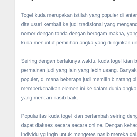
Togel kuda merupakan istilah yang populer di anta
ditelusuri kembali ke judi tradisional yang mengan
nomor dengan tanda dengan beragam makna, yang
kuda menuntut pemilihan angka yang diinginkan un
Seiring dengan berlalunya waktu, kuda togel kian
permainan judi yang lain yang lebih usang. Banyak 
populer, di mana beberapa judi memilih binatang 
memperkenalkan elemen ini ke dalam dunia angka,
yang mencari nasib baik.
Popularitas kuda togel kian bertambah seiring den
dapat diakses secara secara online. Dengan keha
individu yg ingin untuk mengetes nasib mereka d