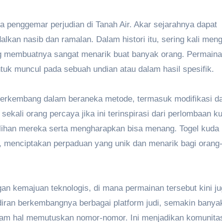
ra penggemar perjudian di Tanah Air. Akar sejarahnya dapat
dalkan nasib dan ramalan. Dalam histori itu, sering kali men
 membuatnya sangat menarik buat banyak orang. Permaina
tuk muncul pada sebuah undian atau dalam hasil spesifik.
 berkembang dalam beraneka metode, termasuk modifikasi da
sekali orang percaya jika ini terinspirasi dari perlombaan k
pilihan mereka serta mengharapkan bisa menang. Togel kuda
 menciptakan perpaduan yang unik dan menarik bagi orang
gan kemajuan teknologis, di mana permainan tersebut kini j
diran berkembangnya berbagai platform judi, semakin banya
alam hal memutuskan nomor-nomor. Ini menjadikan komunita