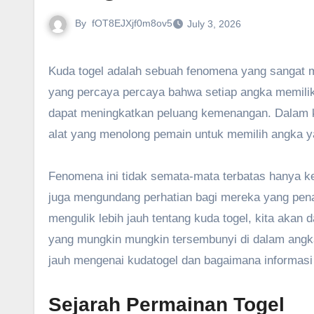
By
fOT8EJXjf0m8ov5
July 3, 2026
Kuda togel adalah sebuah fenomena yang sangat m
yang percaya percaya bahwa setiap angka memilik
dapat meningkatkan peluang kemenangan. Dalam ko
alat yang menolong pemain untuk memilih angka y
Fenomena ini tidak semata-mata terbatas hanya ke
juga mengundang perhatian bagi mereka yang penas
mengulik lebih jauh tentang kuda togel, kita akan
yang mungkin mungkin tersembunyi di dalam angka-a
jauh mengenai kudatogel dan bagaimana informasi
Sejarah Permainan Togel