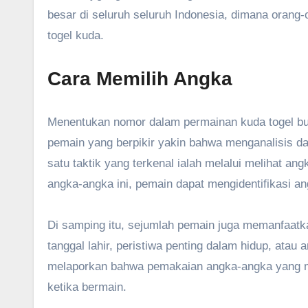
besar di seluruh seluruh Indonesia, dimana orang-
togel kuda.
Cara Memilih Angka
Menentukan nomor dalam permainan kuda togel bu
pemain yang berpikir yakin bahwa menganalisis d
satu taktik yang terkenal ialah melalui melihat
angka-angka ini, pemain dapat mengidentifikasi a
Di samping itu, sejumlah pemain juga memanfaatka
tanggal lahir, peristiwa penting dalam hidup, atau 
melaporkan bahwa pemakaian angka-angka yang me
ketika bermain.