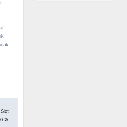
h
.
at"
uk
idak
 Slot
00