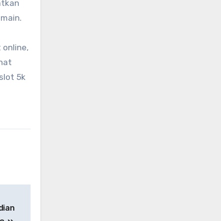
atkan
main.
 online,
hat
slot 5k
dian