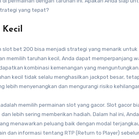
di permainan dengan taruhan ini. Apakah Anda siap un
trategi yang tepat?
 Kecil
an slot bet 200 bisa menjadi strategi yang menarik untu
gan memilih taruhan kecil, Anda dapat memperpanjang w
ndapatkan kombinasi kemenangan yang menguntungkan
n kecil tidak selalu menghasilkan jackpot besar, tetap
g lebih menyenangkan dan mengurangi risiko kehilangan
l adalah memilih permainan slot yang gacor. Slot gacor b
 dan lebih sering memberikan hadiah. Dalam hal ini, Anda
yang menawarkan peluang baik dengan modal terjangkau
ain dan informasi tentang RTP (Return to Player) sebel