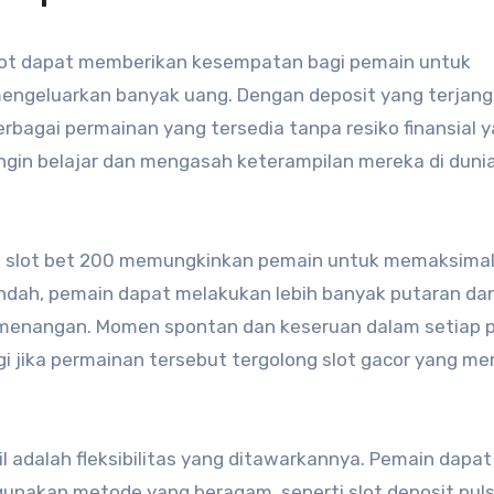
lot dapat memberikan kesempatan bagi pemain untuk
ngeluarkan banyak uang. Dengan deposit yang terjang
erbagai permainan yang tersedia tanpa resiko finansial 
ngin belajar dan mengasah keterampilan mereka di dunia
00 dan slot bet 200 memungkinkan pemain untuk memaksima
ndah, pemain dapat melakukan lebih banyak putaran da
enangan. Momen spontan dan keseruan dalam setiap 
 jika permainan tersebut tergolong slot gacor yang mem
l adalah fleksibilitas yang ditawarkannya. Pemain dapat
nakan metode yang beragam, seperti slot deposit pul