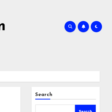
m
Search
Search