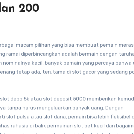
dan 200
ang ramai diperbincangkan adalah bermain dengan taruhan
pun nominalnya kecil, banyak pemain yang percaya bahwa
menang tetap ada, terutama di slot gacor yang sedang p
i slot depo 5k atau slot deposit 5000 memberikan kemu
ya tanpa harus mengeluarkan banyak uang. Dengan
slot pulsa atau slot dana, pemain bisa lebih fleksibel
ahas rahasia di balik permainan slot bet kecil dan bagai