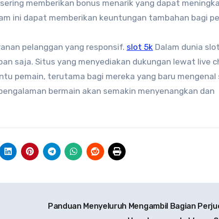
000 sering memberikan bonus menarik yang dapat meningk
m ini dapat memberikan keuntungan tambahan bagi pe
layanan pelanggan yang responsif.
slot 5k
Dalam dunia slot
pan saja. Situs yang menyediakan dukungan lewat live c
ntu pemain, terutama bagi mereka yang baru mengenal 
t, pengalaman bermain akan semakin menyenangkan dan
Panduan Menyeluruh Mengambil Bagian Perju