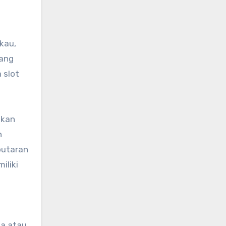
kau,
yang
 slot
lkan
n
putaran
iliki
sa atau